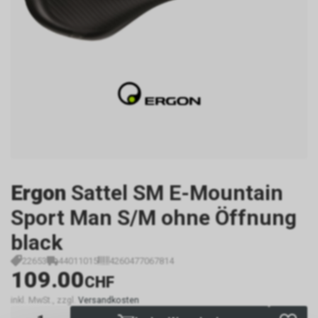
Ergon
Sattel SM E-Mountain
Sport Man S/M ohne Öffnung
black
22653
44011015
4260477067814
109.00
CHF
inkl. MwSt., zzgl.
Versandkosten