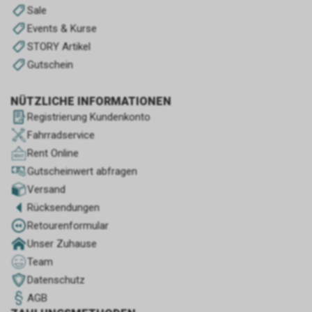
Sale
Events & Kurse
STORY Artikel
Gutschein
NÜTZLICHE INFORMATIONEN
Registrierung Kundenkonto
Fahrradservice
Rent Online
Gutscheinwert abfragen
Versand
Rücksendungen
Retourenformular
Unser Zuhause
Team
Datenschutz
AGB