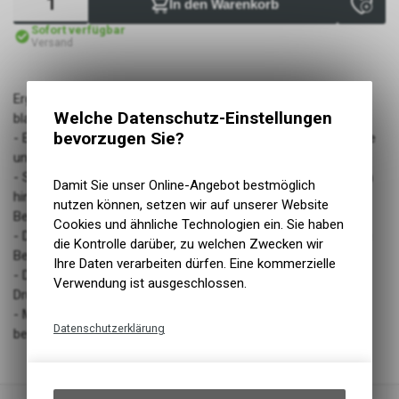
In den Warenkorb
Sofort verfügbar
Versand
Ergon Sattel SM E-Mountain Sport Man S/M ohne Öffnung
Welche Datenschutz-Einstellungen
black
bevorzugen Sie?
- E-MTB Sattel, speziell angepasst an die männliche Anatomie
und die Anforderungen von E-Montainbiker
- Stark ansteigendes Heck für eine optimale Abstützung nach
Damit Sie unser Online-Angebot bestmöglich
hinten, für eine stabilere und kraftsparende Sitzposition beim
nutzen können, setzen wir auf unserer Website
Bergauffahren
Cookies und ähnliche Technologien ein. Sie haben
- Die V-Form bietet bis hin zu der gepolsterten Nase optimale
die Kontrolle darüber, zu welchen Zwecken wir
Bewegungsfreiheit, wichtig besonders für steile Anstiege
Ihre Daten verarbeiten dürfen. Eine kommerzielle
- Die angepasste Form ermöglicht eine bessere
Verwendung ist ausgeschlossen.
Druckentlastung im Dammbereich
- Mehr Komfort dank OrthoCell Pads, die den Sitzdruck noch
Datenschutzerklärung
besser verteilen
Technische Funktionen
Wir erfassen und speichern