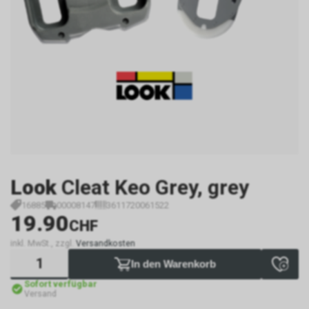
Look
Cleat Keo Grey, grey
16885
00008147
3611720061522
19.90
CHF
inkl. MwSt., zzgl.
Versandkosten
In den Warenkorb
Sofort verfügbar
Versand