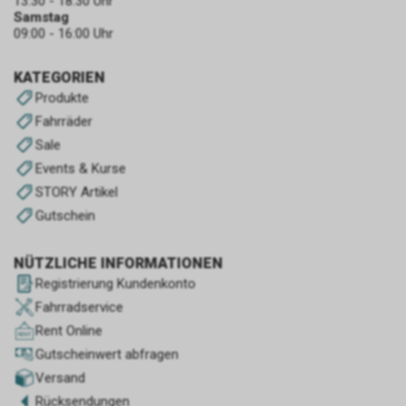
13:30 - 18:30 Uhr
Samstag
09:00 - 16:00 Uhr
KATEGORIEN
Produkte
Fahrräder
Sale
Events & Kurse
STORY Artikel
Gutschein
NÜTZLICHE INFORMATIONEN
Registrierung Kundenkonto
Fahrradservice
Rent Online
Gutscheinwert abfragen
Versand
Rücksendungen