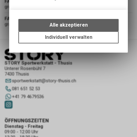
FARBE
grey
Technische Funktionen
Wir erfassen und speichern
FARBGRUPPE
bestimmte Interaktionen und
grau
Alle akzeptieren
Einstellungen auf Ihrem Gerät,
um die grundlegenden
Individuell verwalten
Funktionen unseres Online-
Angebots, wie die Verwendung
des Warenkorbs, zu
ermöglichen. Bitte beachten Sie,
STORY Sportwerkstatt - Thusis
dass die gespeicherten Daten
Unterer Rosenbühl 7
7430 Thusis
keinerlei Rückschlüsse auf Ihre
persönlichen Informationen
sportwerkstatt
@
story-thusis.ch
zulassen.
081 651 52 53
+41 79 4679536
ÖFFNUNGSZEITEN
Dienstag - Freitag
09:00 - 12:00 Uhr