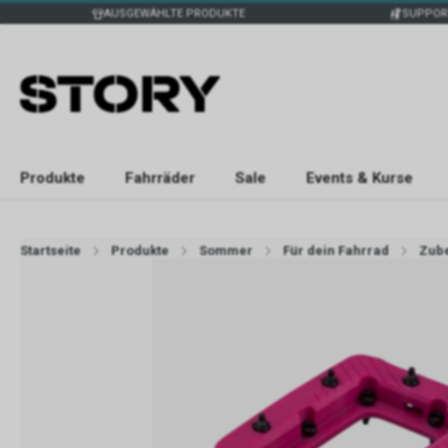
AUSGEWÄHLTE PRODUKTE
SUPPOR
Produkte
Fahrräder
Sale
Events & Kurse
Startseite
Produkte
Sommer
Für dein Fahrrad
Zub