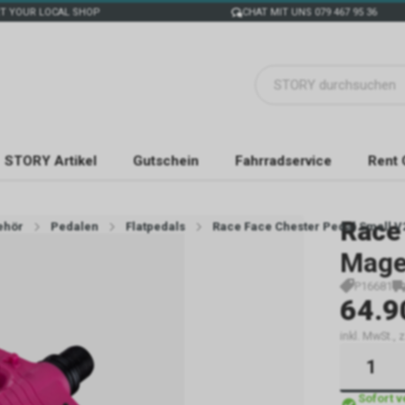
T YOUR LOCAL SHOP
CHAT MIT UNS 079 467 95 36
STORY Artikel
Gutschein
Fahrradservice
Rent 
Race
ehör
Pedalen
Flatpedals
Race Face Chester Pedal Small V
Mage
P16681
64.9
inkl. MwSt., 
Sofort 