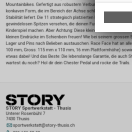
Mountainbikes. Gefertigt aus robustem Verbundwerkstoff, präsent
konkaven Form, die im Bereich der Achse schlanker wird und dir 
Stabilität liefert. Die 11 strategisch platzierten Pins auf jeder Se
gewindelosen Spitzen versehen, die deinen Fuss in Position hal
Kinderspiel machen. Aber Achtung: Diese kleinen Teufel hinterlass
kleinen Eindrücke im Schienbein freuen! Wie bei seinem grossen
Lager und Pins nach Belieben austauschen. Race Face hat an alle
100 mm, Gross: 115 mm x 110 mm, 16 mm Plattformhöhe) sowie a
etwas dabei! Und das Beste: Die lebenslange Garantie, die auch St
wartest du noch? Hol dir dein Chester Pedal und rocke die Trails.
STORY Sportwerkstatt - Thusis
Unterer Rosenbühl 7
7430 Thusis
sportwerkstatt
@
story-thusis.ch