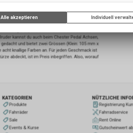
Technische Funktionen
iert sich dieses Pedal mit einer smarten,
Wir erfassen und speichern bestimmte Interaktionen und Einstellun
ein unvergleichliches Fahrgefühl und bombenfeste
Ihrem Gerät, um die grundlegenden Funktionen unseres Online-Angeb
Alle akzeptieren
Individuell verwalt
ite – drei mehr als beim Vorgänger – sind mit
Verwendung des Warenkorbs, zu ermöglichen. Bitte beachten Sie, d
ten und Positionswechsel während der Fahrt zum
gespeicherten Daten keinerlei Rückschlüsse auf Ihre persönlichen I
en ihre Spuren, und dein Arzt wird sich über die
zulassen.
 Bruder kannst du auch beim Chester Pedal Achsen,
 gedacht und bietet zwei Grössen (Klein: 105 mm x
cht knallige Farben an. Für jeden Geschmack ist
ürze abdeckt, ist im Preis inbegriffen. Also, worauf
KATEGORIEN
NÜTZLICHE INF
Produkte
Registrierung Ku
Fahrräder
Fahrradservice
Sale
Rent Online
Events & Kurse
Gutscheinwert a