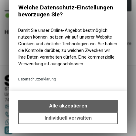
In den Warenkorb
Welche Datenschutz-Einstellungen
4 - 5 Tage ab externem Lager
bevorzugen Sie?
Versand
Damit Sie unser Online-Angebot bestmöglich
HIGHLIGHTS
nutzen können, setzen wir auf unserer Website
Breitere und längere Schuauflagefläche sorge für eine
effiziente und bessere Kraftübertragung und eine bessere
Cookies und ähnliche Technologien ein. Sie haben
Steuerung
die Kontrolle darüber, zu welchen Zwecken wir
Ihre Daten verarbeiten dürfen. Eine kommerzielle
Verwendung ist ausgeschlossen.
Datenschutzerklärung
STORY Sportwerkstatt - Thusis
Technische Funktionen
Unterer Rosenbühl 7
Wir erfassen und speichern
7430 Thusis
bestimmte Interaktionen und
Alle akzeptieren
sportwerkstatt
@
story-thusis.ch
Einstellungen auf Ihrem Gerät,
081 651 52 53
um die grundlegenden
Individuell verwalten
+41 79 4679536
Funktionen unseres Online-
Angebots, wie die Verwendung
des Warenkorbs, zu