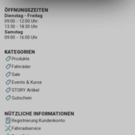
ermöglichen. Bitte beachten Sie,
ÖFFNUNGSZEITEN
dass die gespeicherten Daten
Dienstag - Freitag
keinerlei Rückschlüsse auf Ihre
09:00 - 12:00 Uhr
persönlichen Informationen
13:30 - 18:30 Uhr
zulassen.
Samstag
09:00 - 16:00 Uhr
KATEGORIEN
Produkte
Fahrräder
Sale
Events & Kurse
STORY Artikel
Gutschein
NÜTZLICHE INFORMATIONEN
Registrierung Kundenkonto
Fahrradservice