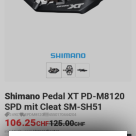
Shimano
Pedal XT PD-M8120
SPD mit Cleat SM-SH51
24907
EPDM8120
4550170444204
106.25
125.00
CHF
CHF
inkl. MwSt., zzgl.
Versandkosten