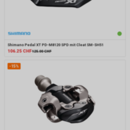
Shimano
Pedal XT PD-M8120 SPD mit Cleat SM-SH51
106.25
CHF
125.00
CHF
-15%