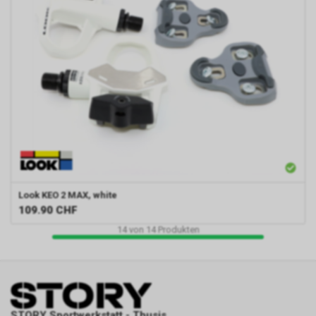
Look
KEO 2 MAX, white
109.90
CHF
14
von
14
Produkten
STORY Sportwerkstatt - Thusis