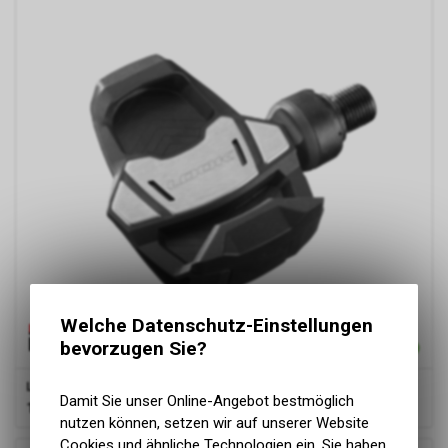
Welche Datenschutz-Einstellungen
bevorzugen Sie?
Look
Keo Blade 08, black
Damit Sie unser Online-Angebot bestmöglich
179.90
CHF
nutzen können, setzen wir auf unserer Website
Cookies und ähnliche Technologien ein. Sie haben