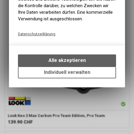
die Kontrolle darüber, zu welchen Zwecken wir
Ihre Daten verarbeiten dürfen. Eine kommerzielle
Verwendung ist ausgeschlossen.
Datenschutzerklärung
Technische Funktionen
Wir erfassen und speichern
bestimmte Interaktionen und
Alle akzeptieren
Einstellungen auf Ihrem Gerät,
um die grundlegenden
Individuell verwalten
Funktionen unseres Online-
Angebots, wie die Verwendung
des Warenkorbs, zu
ermöglichen. Bitte beachten Sie,
dass die gespeicherten Daten
keinerlei Rückschlüsse auf Ihre
persönlichen Informationen
Look
Keo 2 Max Carbon Pro Team Edition, Pro Team
zulassen.
139.90
CHF