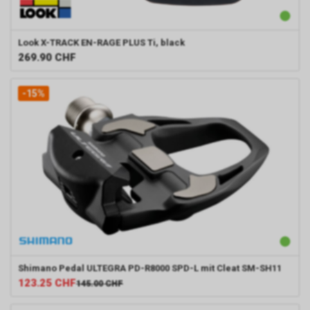
Look
X-TRACK EN-RAGE PLUS Ti, black
269.90
CHF
-15%
Shimano
Pedal ULTEGRA PD-R8000 SPD-L mit Cleat SM-SH11
123.25
CHF
145.00
CHF