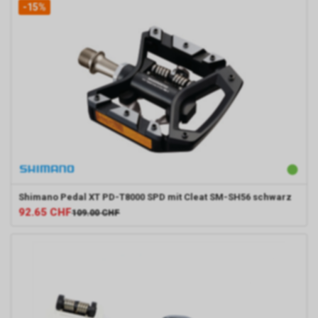
-15%
Shimano
Pedal XT PD-T8000 SPD mit Cleat SM-SH56 schwarz
92.65
CHF
109.00
CHF