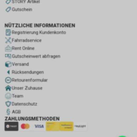
STORY Artikel
Gutschein
NÜTZLICHE INFORMATIONEN
Registrierung Kundenkonto
Fahrradservice
Rent Online
Gutscheinwert abfragen
Versand
Rücksendungen
Retourenformular
Unser Zuhause
Team
Datenschutz
AGB
ZAHLUNGSMETHODEN