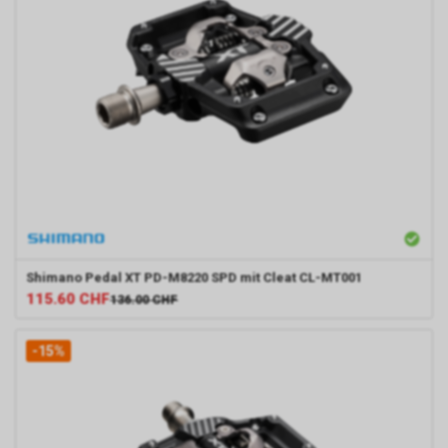
Shimano
Pedal XT PD-M8220 SPD mit Cleat CL-MT001
115.60
CHF
136.00
CHF
-15%