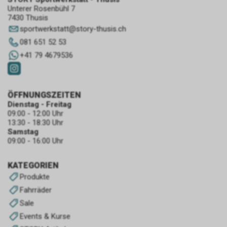
Unterer Rosenbühl 7
7430 Thusis
sportwerkstatt
@
story-thusis.ch
081 651 52 53
+41 79 4679536
ÖFFNUNGSZEITEN
Dienstag - Freitag
09:00 - 12:00 Uhr
13:30 - 18:30 Uhr
Samstag
09:00 - 16:00 Uhr
KATEGORIEN
Produkte
Fahrräder
Sale
Events & Kurse