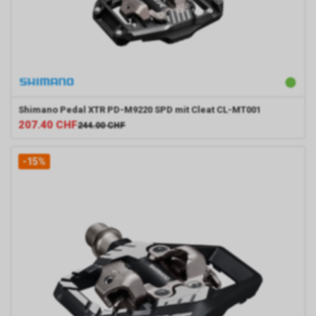
Shimano
Pedal XTR PD-M9220 SPD mit Cleat CL-MT001
207.40
CHF
244.00
CHF
-15%