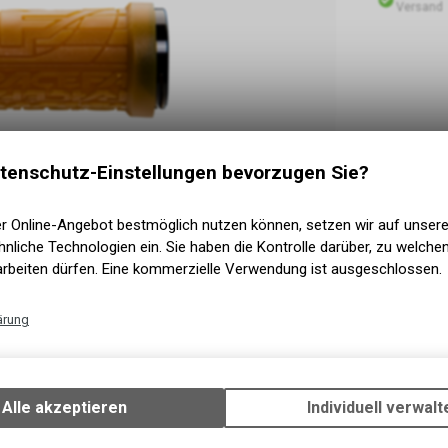
Versand
tenschutz-Einstellungen bevorzugen Sie?
er Online-Angebot bestmöglich nutzen können, setzen wir auf unser
nliche Technologien ein. Sie haben die Kontrolle darüber, zu welch
arbeiten dürfen. Eine kommerzielle Verwendung ist ausgeschlossen.
ärung
Technische Funktionen
Wir erfassen und speichern bestimmte Interaktionen und Einstellun
ich sowohl mit Handschuhen als auch mit blossen
Ihrem Gerät, um die grundlegenden Funktionen unseres Online-Angeb
Alle akzeptieren
Individuell verwalt
ingerseite und der unterschiedlichen Greiftiefe auf
Verwendung des Warenkorbs, zu ermöglichen. Bitte beachten Sie, d
r Digitalisierung. Jetzt in 10 Farben und zwei
gespeicherten Daten keinerlei Rückschlüsse auf Ihre persönlichen I