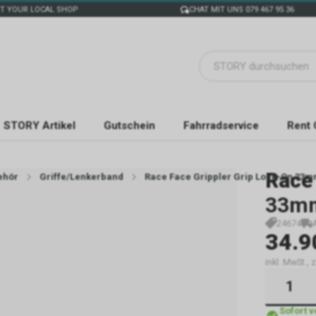
T YOUR LOCAL SHOP
CHAT MIT UNS 079 467 95 36
STORY Artikel
Gutschein
Fahrradservice
Rent 
Race
ehör
Griffe/Lenkerband
Race Face Grippler Grip Lock-On 33
33m
24674
34.9
inkl. MwSt., 
Sofort 