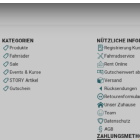
zulassen.
KATEGORIEN
NÜTZLICHE INF
Produkte
Registrierung Ku
Fahrräder
Fahrradservice
Sale
Rent Online
Events & Kurse
Gutscheinwert a
STORY Artikel
Versand
Gutschein
Rücksendungen
Retourenformula
Unser Zuhause
Team
Datenschutz
AGB
ZAHLUNGSMETH