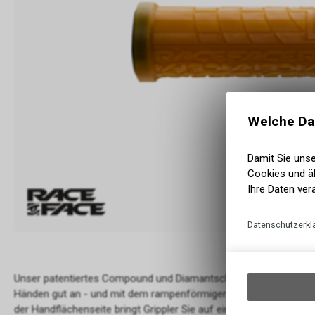
Welche Da
Damit Sie uns
Cookies und äh
Ihre Daten ver
Datenschutzerkl
Unser patentiertes Compound und Diamantschliff-Finish fühlt s
Händen gut an - und mit dem rampenförmigen Griffprofil auf der F
der Handflächenseite bringt Grippler Sie auf ein höheres Niveau de