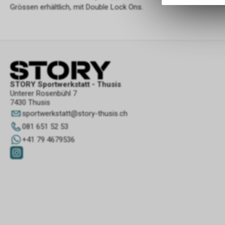
Grössen erhältlich, mit Double Lock Ons.
STORY Sportwerkstatt - Thusis
Unterer Rosenbühl 7
7430 Thusis
sportwerkstatt
@
story-thusis.ch
081 651 52 53
+41 79 4679536