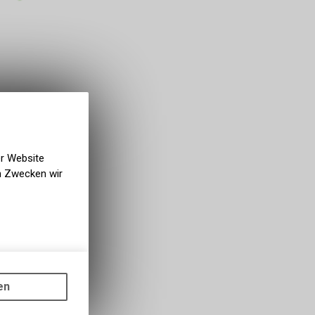
er Website
en Zwecken wir
gen auf
ots, wie die
en
ass die
nformationen