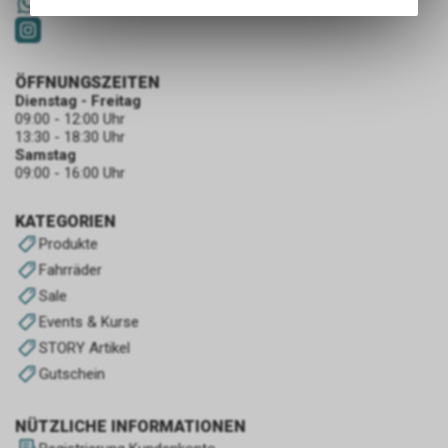
Angebots, wie die Verwendung
+41 79 4679536
des Warenkorbs, zu
ermöglichen. Bitte beachten Sie,
dass die gespeicherten Daten
ÖFFNUNGSZEITEN
keinerlei Rückschlüsse auf Ihre
Dienstag - Freitag
persönlichen Informationen
09:00 - 12:00 Uhr
zulassen.
13:30 - 18:30 Uhr
Samstag
09:00 - 16:00 Uhr
KATEGORIEN
Produkte
Fahrräder
Sale
Events & Kurse
STORY Artikel
Gutschein
NÜTZLICHE INFORMATIONEN