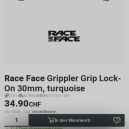
Race Face
Grippler Grip Lock-
On 30mm, turquoise
20214
AC990088
821973317496
34.90
CHF
inkl. MwSt., zzgl.
Versandkosten
In den Warenkorb
3 - 4 Tage ab externem Lager