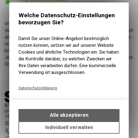
Versand
Welche Datenschutz-Einstellungen
bevorzugen Sie?
Unser patentiertes Compound und Diamantschliff-Finish fühlt
sich sowohl mit Handschuhen als auch mit blossen Händen gut
an und mit dem rampenförmigen Griffprofil auf der Fingerseite
Damit Sie unser Online-Angebot bestmöglich
und der unterschiedlichen Greiftiefe auf der Handflächenseite
nutzen können, setzen wir auf unserer Website
bringt Grippler Sie auf ein höheres Niveau der Digitalisierung.
Cookies und ähnliche Technologien ein. Sie haben
Jetzt in 10 Farben und zwei Grössen erhältlich, mit Double Lock
die Kontrolle darüber, zu welchen Zwecken wir
Ons.
Ihre Daten verarbeiten dürfen. Eine kommerzielle
Verwendung ist ausgeschlossen.
Datenschutzerklärung
Technische Funktionen
STORY Sportwerkstatt - Thusis
Wir erfassen und speichern
Unterer Rosenbühl 7
bestimmte Interaktionen und
Alle akzeptieren
7430 Thusis
Einstellungen auf Ihrem Gerät,
sportwerkstatt
@
story-thusis.ch
um die grundlegenden
Individuell verwalten
081 651 52 53
Funktionen unseres Online-