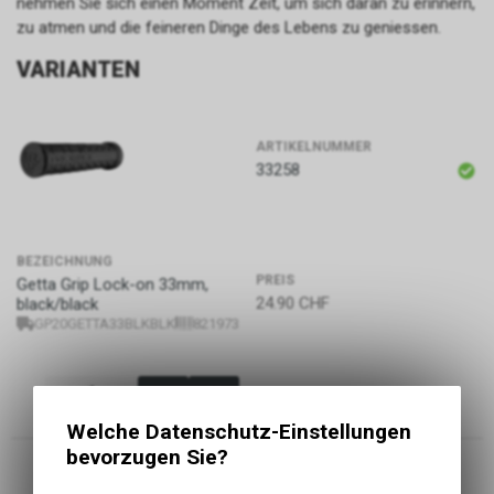
nehmen Sie sich einen Moment Zeit, um sich daran zu erinnern,
zu atmen und die feineren Dinge des Lebens zu geniessen.
VARIANTEN
ARTIKELNUMMER
33258
BEZEICHNUNG
PREIS
Getta Grip Lock-on 33mm,
24.90
CHF
black/black
GP20GETTA33BLKBLK
821973371917
Welche Datenschutz-Einstellungen
bevorzugen Sie?