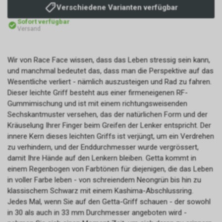
Verschiedene Varianten verfügbar
Sofort verfügbar
Versand
Wir von Race Face wissen, dass das Leben stressig sein kann,
und manchmal bedeutet das, dass man die Perspektive auf das
Wesentliche verliert - nämlich auszusteigen und Rad zu fahren.
Dieser leichte Griff besteht aus einer firmeneigenen RF-
Gummimischung und ist mit einem richtungsweisenden
Sechskantmuster versehen, das der natürlichen Form und der
Kräuselung Ihrer Finger beim Greifen der Lenker entspricht. Der
innere Kern dieses leichten Griffs ist verjüngt, um ein Verdrehen
zu verhindern, und der Enddurchmesser wurde vergrössert,
damit Ihre Hände auf den Lenkern bleiben. Getta kommt in
einem Regenbogen von Farbtönen für diejenigen, die das Leben
in voller Farbe leben - von schreiendem Neongrün bis hin zu
klassischem Schwarz mit einem Kashima-Abschlussring.
Jedes Mal, wenn Sie auf den Getta-Griff schauen - der sowohl
in 30 als auch in 33 mm Durchmesser angeboten wird -