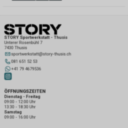
STORY Sportwerkstatt - Thusis
Unterer Rosenbühl 7
7430 Thusis
sportwerkstatt
@
story-thusis.ch
081 651 52 53
+41 79 4679536
ÖFFNUNGSZEITEN
Dienstag - Freitag
09:00 - 12:00 Uhr
13:30 - 18:30 Uhr
Samstag
09:00 - 16:00 Uhr