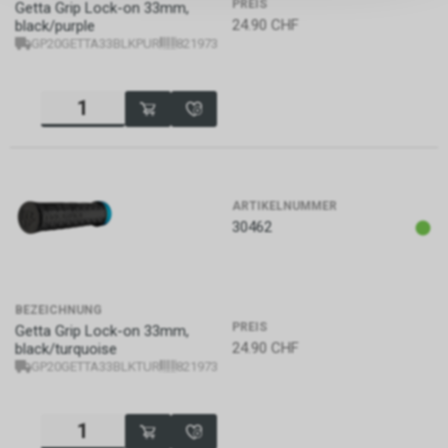
persönlichen Informationen
PREIS
Getta Grip Lock-on 33mm,
zulassen.
24.90
CHF
black/purple
GP20GETTA33BLKPUR
821973371948
ARTIKELNUMMER
30462
BEZEICHNUNG
PREIS
Getta Grip Lock-on 33mm,
24.90
CHF
black/turquoise
GP20GETTA33BLKTUR
821973371955