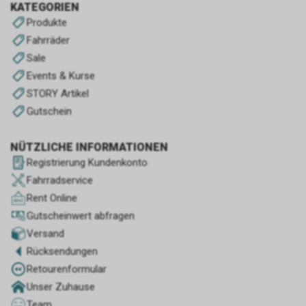
KATEGORIEN
Produkte
Fahrräder
Sale
Events & Kurse
STORY Artikel
Gutschein
NÜTZLICHE INFORMATIONEN
Registrierung Kundenkonto
Fahrradservice
Rent Online
Gutscheinwert abfragen
Versand
Rücksendungen
Retourenformular
Unser Zuhause
Team