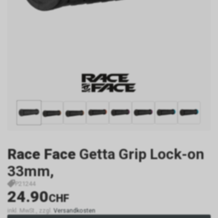
Race Face
Getta Grip Lock-on
33mm,
P21244
24.90
CHF
inkl. MwSt., zzgl.
Versandkosten