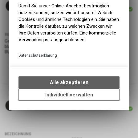
ARTIKELNUMMER
Damit Sie unser Online-Angebot bestmöglich
220101001410038000
nutzen können, setzen wir auf unserer Website
Cookies und ähnliche Technologien ein. Sie haben
die Kontrolle darüber, zu welchen Zwecken wir
Ihre Daten verarbeiten dürfen. Eine kommerzielle
BEZEICHNUNG
Verwendung ist ausgeschlossen.
PREIS
Getta Grip Lock-on 33mm,
24.90
CHF
black/orange
GP20GETTA33BLKORA
821973371931
Datenschutzerklärung
Technische Funktionen
Wir erfassen und speichern
bestimmte Interaktionen und
Alle akzeptieren
Einstellungen auf Ihrem Gerät,
um die grundlegenden
Individuell verwalten
Funktionen unseres Online-
ARTIKELNUMMER
Angebots, wie die Verwendung
30463
des Warenkorbs, zu
ermöglichen. Bitte beachten Sie,
dass die gespeicherten Daten
keinerlei Rückschlüsse auf Ihre
BEZEICHNUNG