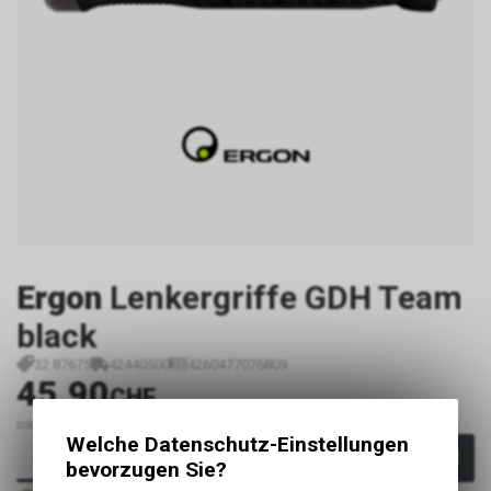
Ergon
Lenkergriffe GDH Team
black
32.87675
42440500
4260477076809
45.90
CHF
inkl. MwSt., zzgl.
Versandkosten
Welche Datenschutz-Einstellungen
In den Warenkorb
bevorzugen Sie?
4 - 5 Tage ab externem Lager