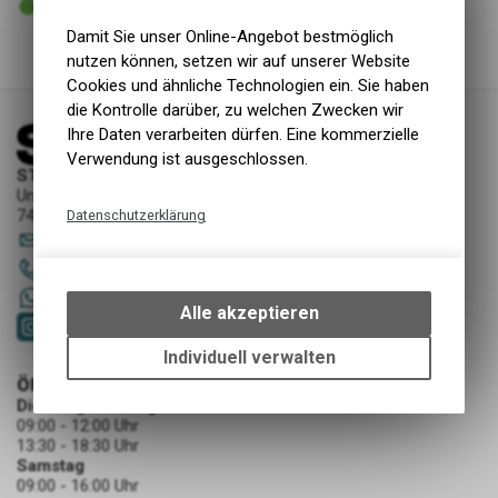
Versand
Damit Sie unser Online-Angebot bestmöglich
nutzen können, setzen wir auf unserer Website
Cookies und ähnliche Technologien ein. Sie haben
die Kontrolle darüber, zu welchen Zwecken wir
Ihre Daten verarbeiten dürfen. Eine kommerzielle
Verwendung ist ausgeschlossen.
STORY Sportwerkstatt - Thusis
Unterer Rosenbühl 7
7430 Thusis
Datenschutzerklärung
sportwerkstatt
@
story-thusis.ch
Technische Funktionen
081 651 52 53
Wir erfassen und speichern
+41 79 4679536
bestimmte Interaktionen und
Alle akzeptieren
Einstellungen auf Ihrem Gerät,
um die grundlegenden
Individuell verwalten
Funktionen unseres Online-
ÖFFNUNGSZEITEN
Angebots, wie die Verwendung
Dienstag - Freitag
des Warenkorbs, zu
09:00 - 12:00 Uhr
ermöglichen. Bitte beachten Sie,
13:30 - 18:30 Uhr
Samstag
dass die gespeicherten Daten
09:00 - 16:00 Uhr
keinerlei Rückschlüsse auf Ihre