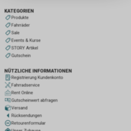
persönlichen Informationen
zulassen.
KATEGORIEN
Produkte
Fahrräder
Sale
Events & Kurse
STORY Artikel
Gutschein
NÜTZLICHE INFORMATIONEN
Registrierung Kundenkonto
Fahrradservice
Rent Online
Gutscheinwert abfragen
Versand
Rücksendungen
Retourenformular
Unser Zuhause