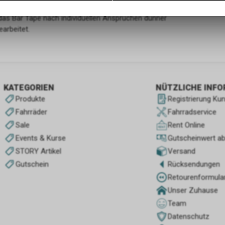
Händen lastet weniger Druck, Fahrspaß und
gespeicherten Daten keinerlei Rückschlüsse auf Ihre persönlichen I
das Bar Tape nach individuellen Ansprüchen dünner
zulassen.
earbeitet.
KATEGORIEN
NÜTZLICHE INF
Produkte
Registrierung Ku
Fahrräder
Fahrradservice
Sale
Rent Online
Events & Kurse
Gutscheinwert a
STORY Artikel
Versand
Gutschein
Rücksendungen
Retourenformula
Unser Zuhause
Team
Datenschutz