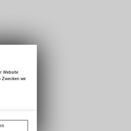
er Website
en Zwecken wir
gen auf
ots, wie die
en
ass die