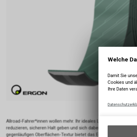
Welche Da
Damit Sie uns
Cookies und äh
Ihre Daten ver
Datenschutzerkl
Allroad-Fahrer*innen wollen mehr. Ihr ideales Lenkerband soll 
reduzieren, sicheren Halt geben und sich dabei auch gut anfühlen
gegenläufigen Oberflächen-Textur bietet das Ergon BT Allroad di