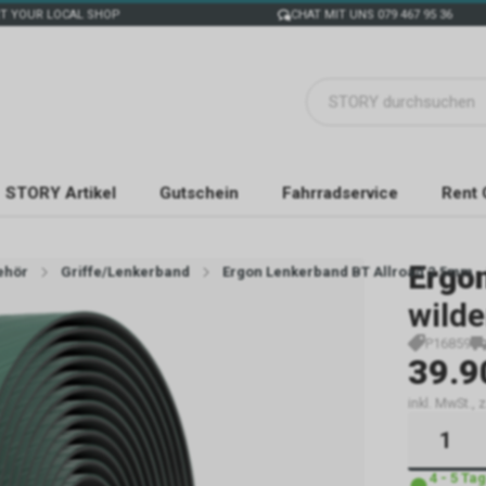
T YOUR LOCAL SHOP
CHAT MIT UNS 079 467 95 36
STORY Artikel
Gutschein
Fahrradservice
Rent 
Ergo
ehör
Griffe/Lenkerband
Ergon Lenkerband BT Allroad 2.5mm
wild
P16859
39.9
inkl. MwSt., 
4 - 5 T