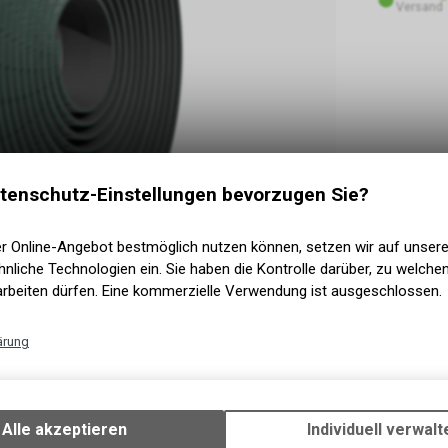
Versand
tenschutz-Einstellungen bevorzugen Sie?
er Online-Angebot bestmöglich nutzen können, setzen wir auf unser
nliche Technologien ein. Sie haben die Kontrolle darüber, zu welch
arbeiten dürfen. Eine kommerzielle Verwendung ist ausgeschlossen.
ärung
Technische Funktionen
auf verschiedenen Untergründen Beschwerden
Wir erfassen und speichern bestimmte Interaktionen und Einstellun
. Mit 2,5 mm Dicke und einer mittelgroben,
Ihrem Gerät, um die grundlegenden Funktionen unseres Online-Angeb
Alle akzeptieren
Individuell verwalt
e gewünschte All-in-one-Lösung.
Verwendung des Warenkorbs, zu ermöglichen. Bitte beachten Sie, d