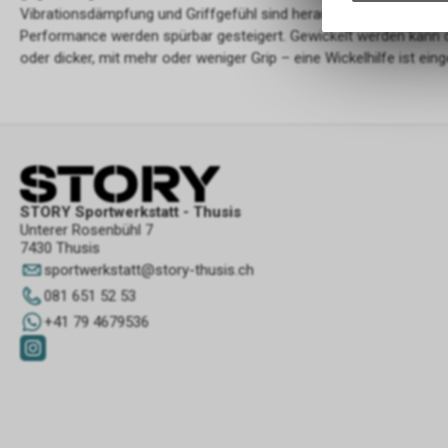
Vibrationsdämpfung und Griffgefühl sind herausragend, auf den 
Performance werden spürbar gesteigert. Gewickelt werden kann 
oder dicker, mit mehr oder weniger Grip – eine Wickelhilfe ist eing
STORY Sportwerkstatt - Thusis
Unterer Rosenbühl 7
7430 Thusis
sportwerkstatt
@
story-thusis.ch
081 651 52 53
+41 79 4679536