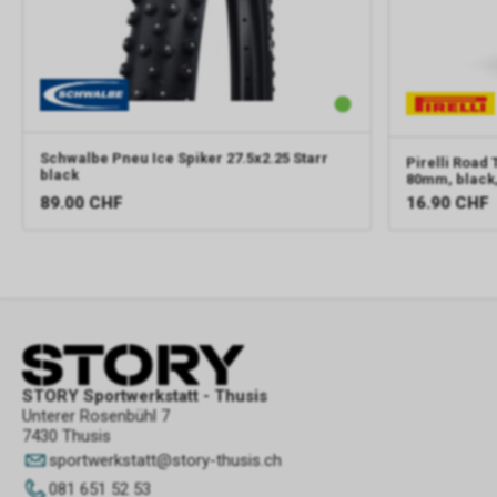
Schwalbe
Pneu Ice Spiker 27.5x2.25 Starr
Pirelli
Road T
black
80mm, black
89.00
CHF
16.90
CHF
STORY Sportwerkstatt - Thusis
Unterer Rosenbühl 7
7430 Thusis
sportwerkstatt
@
story-thusis.ch
081 651 52 53