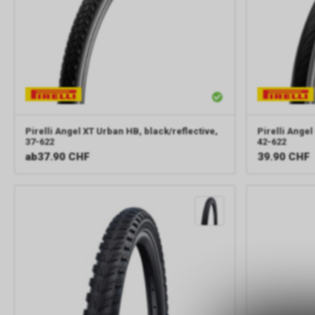
Pirelli
Angel XT Urban HB, black/reflective,
Pirelli
Angel 
37-622
42-622
ab
37.90 CHF
39.90
CHF