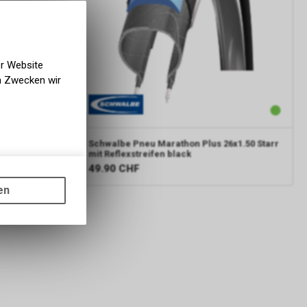
.5x2.35
k
er Website
en Zwecken wir
Schwalbe
Pneu Marathon Plus 26x1.50 Starr
mit Reflexstreifen black
49.90
CHF
gen auf
ots, wie die
en
ass die
nformationen