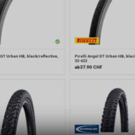
GT Urban HB, black/reflective,
Pirelli
Angel DT Urban HB, black
32-622
ab
37.90 CHF