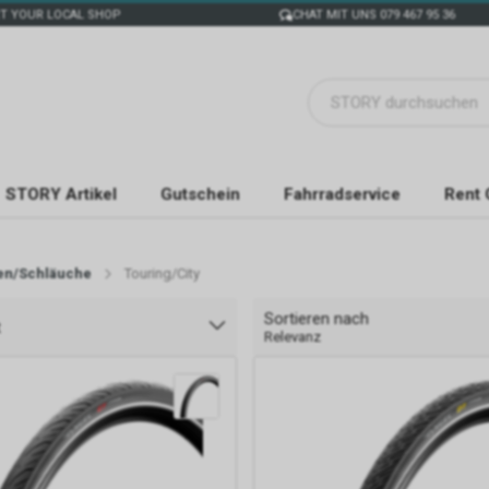
T YOUR LOCAL SHOP
CHAT MIT UNS 079 467 95 36
STORY Artikel
Gutschein
Fahrradservice
Rent 
en/Schläuche
Touring/City
Sortieren nach
t
Relevanz