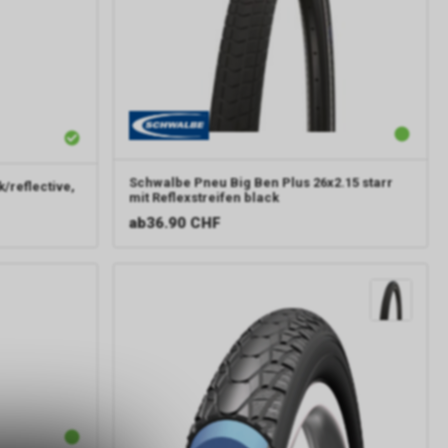
Schwalbe
Pneu Big Ben Plus 26x2.15 starr
/reflective,
mit Reflexstreifen black
ab
36.90 CHF