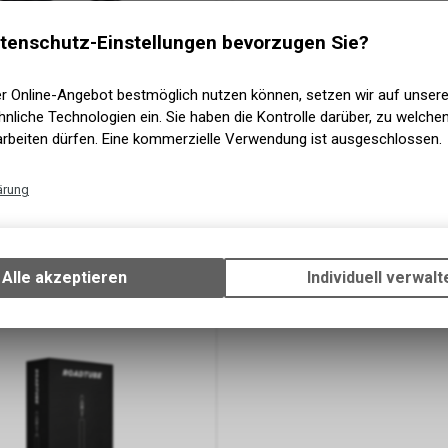
Schwalbe
Pneu Johnny Watts 27
tenschutz-Einstellungen bevorzugen Sie?
Double Defense Addix Falt blac
er Online-Angebot bestmöglich nutzen können, setzen wir auf unser
nliche Technologien ein. Sie haben die Kontrolle darüber, zu welch
eu Marathon Winter Plus
 mit Reflexstreifen black
arbeiten dürfen. Eine kommerzielle Verwendung ist ausgeschlossen.
ärung
Technische Funktionen
48.90
CHF
Wir erfassen und speichern bestimmte Interaktionen und Einstellun
Ihrem Gerät, um die grundlegenden Funktionen unseres Online-Angeb
Alle akzeptieren
Individuell verwalt
Verwendung des Warenkorbs, zu ermöglichen. Bitte beachten Sie, d
gespeicherten Daten keinerlei Rückschlüsse auf Ihre persönlichen I
zulassen.