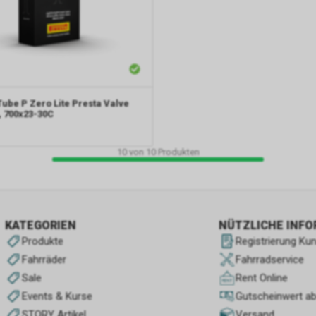
ube P Zero Lite Presta Valve
, 700x23-30C
10
von
10
Produkten
KATEGORIEN
NÜTZLICHE INF
Produkte
Registrierung Ku
Fahrräder
Fahrradservice
Sale
Rent Online
Events & Kurse
Gutscheinwert a
STORY Artikel
Versand