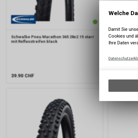
Welche Da
Damit Sie uns
Cookies und äh
Schwalbe
Pneu Marathon 365 28x2.15 starr
Schwalbe
Pn
mit Reflexstreifen black
700x40C Starr
Ihre Daten ver
Datenschutzerkl
39.90
CHF
69.00
CHF