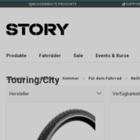
AUSGEWÄHLTE PRODUKTE
SUPPOR
Produkte
Fahrräder
Sale
Events & Kurse
Touring/City
Startseite
Produkte
Sommer
Für dein Fahrrad
Reif
Hersteller
Verfügbarkei