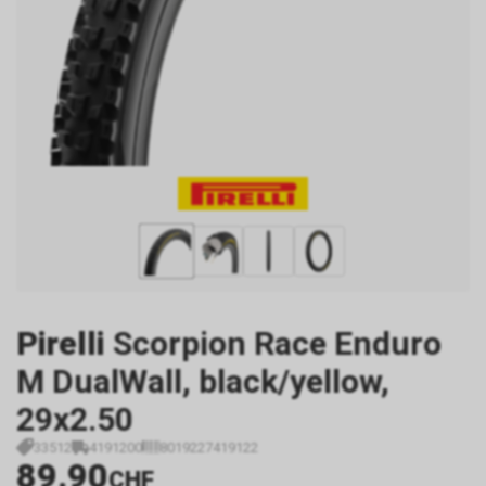
Pirelli
Scorpion Race Enduro
M DualWall, black/yellow,
29x2.50
33512
4191200
8019227419122
89.90
CHF