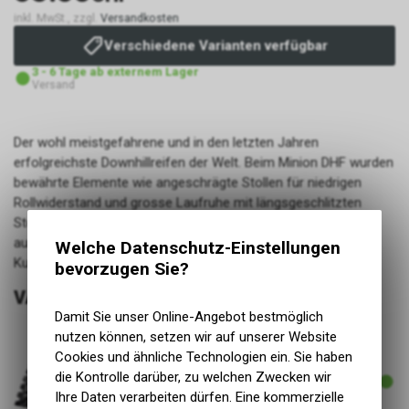
inkl. MwSt., zzgl.
Versandkosten
Verschiedene Varianten verfügbar
3 - 6 Tage ab externem Lager
Versand
Der wohl meistgefahrene und in den letzten Jahren
erfolgreichste Downhillreifen der Welt. Beim Minion DHF wurden
bewährte Elemente wie angeschrägte Stollen für niedrigen
Rollwiderstand und grosse Laufruhe mit längsgeschlitzten
Stollen für mehr griffige Kanten kombiniert. Dadurch hat er
ausgezeichnete Richtungsstabilität und präzises
Welche Datenschutz-Einstellungen
Kurvenverhalten.
bevorzugen Sie?
VARIANTEN
Damit Sie unser Online-Angebot bestmöglich
nutzen können, setzen wir auf unserer Website
Cookies und ähnliche Technologien ein. Sie haben
ARTIKELNUMMER
die Kontrolle darüber, zu welchen Zwecken wir
30337
Ihre Daten verarbeiten dürfen. Eine kommerzielle