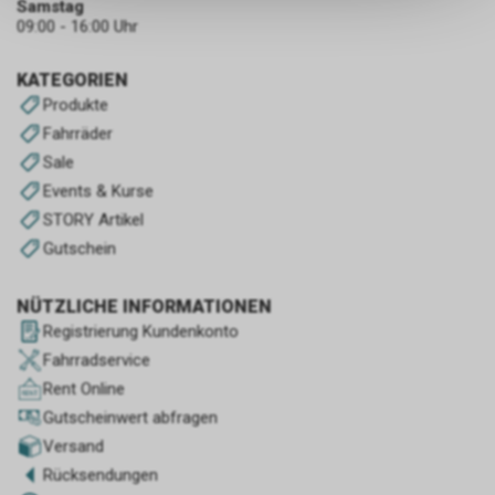
Samstag
keinerlei Rückschlüsse auf Ihre
09:00 - 16:00 Uhr
persönlichen Informationen
zulassen.
KATEGORIEN
Produkte
Fahrräder
Sale
Events & Kurse
STORY Artikel
Gutschein
NÜTZLICHE INFORMATIONEN
Registrierung Kundenkonto
Fahrradservice
Rent Online
Gutscheinwert abfragen
Versand
Rücksendungen