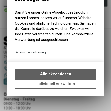
In den Warenkorb
Sofort verfügbar
Versand
Damit Sie unser Online-Angebot bestmöglich
nutzen können, setzen wir auf unserer Website
Cookies und ähnliche Technologien ein. Sie haben
die Kontrolle darüber, zu welchen Zwecken wir
Ihre Daten verarbeiten dürfen. Eine kommerzielle
Verwendung ist ausgeschlossen.
STORY Sportwerkstatt - Thusis
Unterer Rosenbühl 7
Datenschutzerklärung
7430 Thusis
Technische Funktionen
sportwerkstatt
@
story-thusis.ch
Wir erfassen und speichern
081 651 52 53
bestimmte Interaktionen und
Alle akzeptieren
+41 79 4679536
Einstellungen auf Ihrem Gerät,
um die grundlegenden
Individuell verwalten
Funktionen unseres Online-
Angebots, wie die Verwendung
ÖFFNUNGSZEITEN
des Warenkorbs, zu
Dienstag - Freitag
09:00 - 12:00 Uhr
ermöglichen. Bitte beachten Sie,
13:30 - 18:30 Uhr
dass die gespeicherten Daten