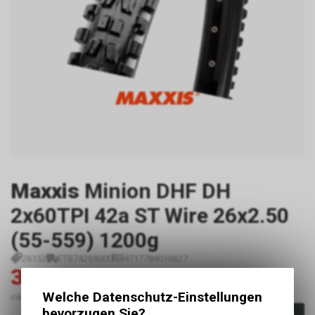
Maxxis
Minion DHF DH
2x60TPI 42a ST Wire 26x2.50
(55-559) 1200g
26152
ETB74265000
4717784016627
34.95
49.90
CHF
CHF
Welche Datenschutz-Einstellungen
inkl. MwSt., zzgl.
Versandkosten
bevorzugen Sie?