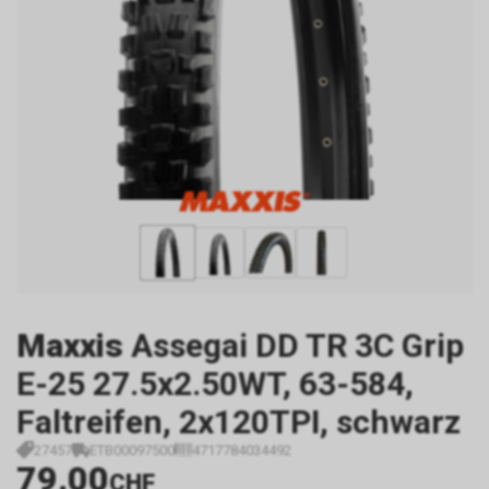
Maxxis
Assegai DD TR 3C Grip
E-25 27.5x2.50WT, 63-584,
Faltreifen, 2x120TPI, schwarz
27457
ETB00097500
4717784034492
79.00
CHF