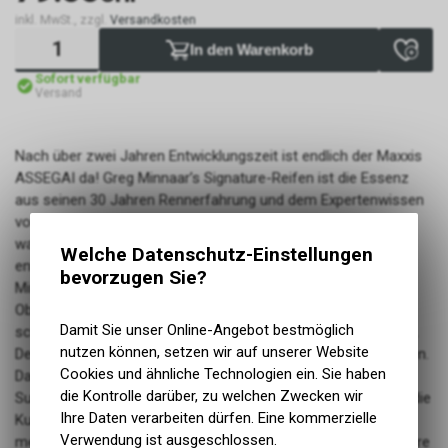
inkl. MwSt., zzgl.
Versandkosten
In den Warenkorb
Sofort verfügbar
Versand
Nach über zwei Jahren Entwicklungszeit ist endlich der Maxxis
ASSEGAI da! Greg Minnaar’s Signature-Reifen ist die Essenz
aus seinen 30 Jahren Rennerfahrung und dem Expertenwissen
von Maxxis aus über 50 Jahren Reifenproduktion. “Meine Idee
war es, einen Reifen aus den besten Maxxis Profilen zu
Welche Datenschutz-Einstellungen
entwerfen. Ich begann in der Mitte mit einer Kombination aus
bevorzugen Sie?
Minion DHF und Minion DHR II. Grund dafür war, dass die
Oberfläche des DHF gut rollt und super auf Hardpack, in
Damit Sie unser Online-Angebot bestmöglich
schmierigen Kurven und auf nassen Wurzeln und Steinen hält.
nutzen können, setzen wir auf unserer Website
Der DHR II rollt noch viel besser und kann aggressiver bremsen.
Cookies und ähnliche Technologien ein. Sie haben
Dann machte ich mich an einen ‘extra’ Stollen, der Dir mehr
die Kontrolle darüber, zu welchen Zwecken wir
Support und ein konstantes Gefühl gibt, wenn Du das Bike in die
Ihre Daten verarbeiten dürfen. Eine kommerzielle
Kurve auf die Aussenstollen legst. Da kommen wir schon zu
Verwendung ist ausgeschlossen.
meinem Lieblingsreifen – dem HighRoller. Die Maxxis Ingenieure