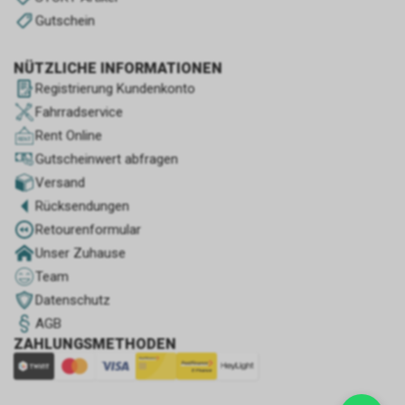
Gutschein
NÜTZLICHE INFORMATIONEN
Registrierung Kundenkonto
Fahrradservice
Rent Online
Gutscheinwert abfragen
Versand
Rücksendungen
Retourenformular
Unser Zuhause
Team
Datenschutz
AGB
ZAHLUNGSMETHODEN