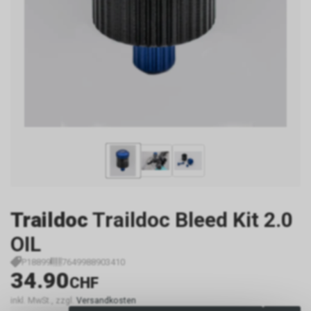
Traildoc
Traildoc Bleed Kit 2.0
OIL
P18899
7649988903410
34.90
CHF
inkl. MwSt., zzgl.
Versandkosten