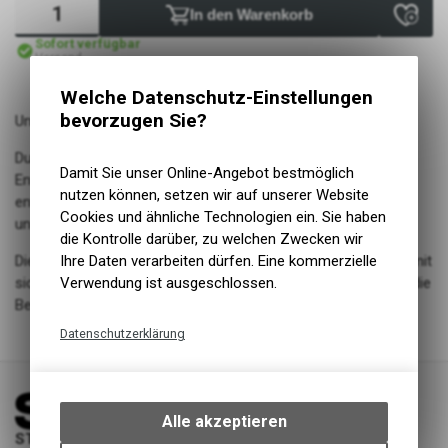
In den Warenkorb
Sofort verfügbar
Versand
Welche Datenschutz-Einstellungen
bevorzugen Sie?
Unser kompaktes Bleed-Kit in eloxiertem Aluminium.
Durch simples Aufschrauben des Tooles auf der
Damit Sie unser Online-Angebot bestmöglich
Entlüfungsschraube der Bremse kann diese notfallmässig
nutzen können, setzen wir auf unserer Website
entlüftet werden. Allenfalls fehlende Flüssigkeit wird ersetzt
Cookies und ähnliche Technologien ein. Sie haben
und eingeschlossene Luft kann entweichen.
die Kontrolle darüber, zu welchen Zwecken wir
Die
Version 2.0
Ihre Daten verarbeiten dürfen. Eine kommerzielle
besitzt eine Lasergravur auf dem Deckel, damit
sicher keine Verwechslung stattfindet. Das blaue Set besitzt die
Verwendung ist ausgeschlossen.
Bezeichnung „Oil“ für Mineralöl.
Datenschutzerklärung
Technische Funktionen
Wir erfassen und speichern
bestimmte Interaktionen und
Alle akzeptieren
Einstellungen auf Ihrem Gerät,
STORY Sportwerkstatt - Thusis