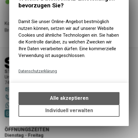
Versand
bevorzugen Sie?
Damit Sie unser Online-Angebot bestmöglich
Kompatibel mit allen hydraulischen Avid und Sram DOT
nutzen können, setzen wir auf unserer Website
Bremsanlagen.
Cookies und ähnliche Technologien ein. Sie haben
die Kontrolle darüber, zu welchen Zwecken wir
Ihre Daten verarbeiten dürfen. Eine kommerzielle
Verwendung ist ausgeschlossen.
Datenschutzerklärung
STORY Sportwerkstatt - Thusis
Unterer Rosenbühl 7
Technische Funktionen
7430 Thusis
sportwerkstatt
@
story-thusis.ch
Wir erfassen und speichern
bestimmte Interaktionen und
081 651 52 53
Alle akzeptieren
Einstellungen auf Ihrem Gerät,
+41 79 4679536
um die grundlegenden
Individuell verwalten
Funktionen unseres Online-
Angebots, wie die Verwendung
des Warenkorbs, zu
ÖFFNUNGSZEITEN
ermöglichen. Bitte beachten Sie,
Dienstag - Freitag