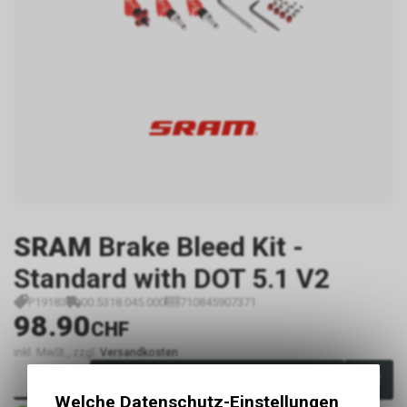
SRAM
Brake Bleed Kit -
Standard with DOT 5.1 V2
P19183
00.5318.045.000
710845907371
98.90
CHF
inkl. MwSt., zzgl.
Versandkosten
In den Warenkorb
Welche Datenschutz-Einstellungen
3 - 4 Tage ab externem Lager