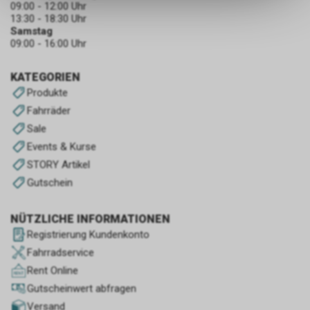
09:00 - 12:00 Uhr
dass die gespeicherten Daten
13:30 - 18:30 Uhr
keinerlei Rückschlüsse auf Ihre
Samstag
persönlichen Informationen
09:00 - 16:00 Uhr
zulassen.
KATEGORIEN
Produkte
Fahrräder
Sale
Events & Kurse
STORY Artikel
Gutschein
NÜTZLICHE INFORMATIONEN
Registrierung Kundenkonto
Fahrradservice
Rent Online
Gutscheinwert abfragen
Versand