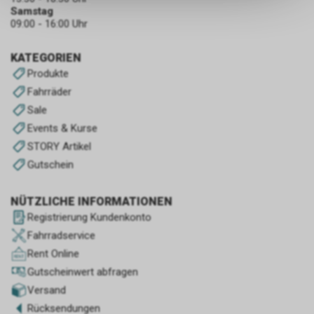
Samstag
keinerlei Rückschlüsse auf Ihre
09:00 - 16:00 Uhr
persönlichen Informationen
zulassen.
KATEGORIEN
Produkte
Fahrräder
Sale
Events & Kurse
STORY Artikel
Gutschein
NÜTZLICHE INFORMATIONEN
Registrierung Kundenkonto
Fahrradservice
Rent Online
Gutscheinwert abfragen
Versand
Rücksendungen