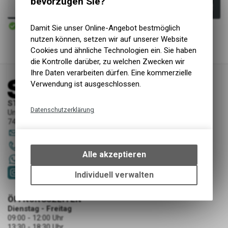
bevorzugen Sie?
In den Warenkorb
Sofort verfügbar
Damit Sie unser Online-Angebot bestmöglich
Versand
nutzen können, setzen wir auf unserer Website
Cookies und ähnliche Technologien ein. Sie haben
die Kontrolle darüber, zu welchen Zwecken wir
Ihre Daten verarbeiten dürfen. Eine kommerzielle
Verwendung ist ausgeschlossen.
STORY Sportwerkstatt - Thusis
Datenschutzerklärung
Unterer Rosenbühl 7
7430 Thusis
Technische Funktionen
sportwerkstatt
@
story-thusis.ch
Wir erfassen und speichern
081 651 52 53
bestimmte Interaktionen und
Alle akzeptieren
+41 79 4679536
Einstellungen auf Ihrem Gerät,
um die grundlegenden
Individuell verwalten
Funktionen unseres Online-
Angebots, wie die Verwendung
ÖFFNUNGSZEITEN
des Warenkorbs, zu
Dienstag - Freitag
ermöglichen. Bitte beachten Sie,
09:00 - 12:00 Uhr
dass die gespeicherten Daten
13:30 - 18:30 Uhr