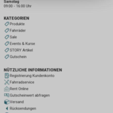
Samstag
keinerlei Rückschlüsse auf Ihre
09:00 - 16:00 Uhr
persönlichen Informationen
zulassen.
KATEGORIEN
Produkte
Fahrräder
Sale
Events & Kurse
STORY Artikel
Gutschein
NÜTZLICHE INFORMATIONEN
Registrierung Kundenkonto
Fahrradservice
Rent Online
Gutscheinwert abfragen
Versand
Rücksendungen