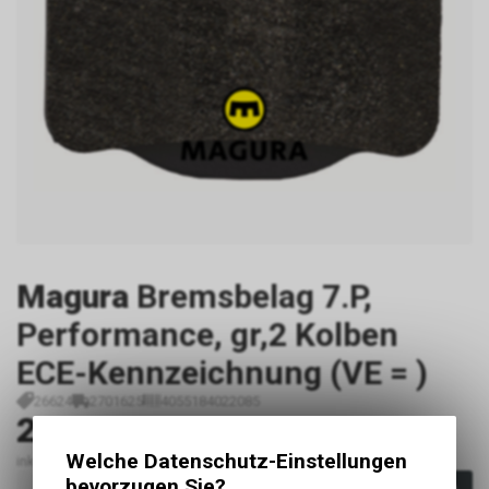
Magura
Bremsbelag 7.P,
Performance, gr,2 Kolben
ECE-Kennzeichnung (VE = )
26624
2701625
4055184022085
23.90
CHF
Welche Datenschutz-Einstellungen
inkl. MwSt., zzgl.
Versandkosten
bevorzugen Sie?