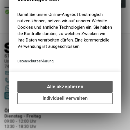
In den Warenkorb
Sofort verfügbar
Versand
Damit Sie unser Online-Angebot bestmöglich
nutzen können, setzen wir auf unserer Website
Cookies und ähnliche Technologien ein. Sie haben
die Kontrolle darüber, zu welchen Zwecken wir
Ihre Daten verarbeiten dürfen. Eine kommerzielle
Verwendung ist ausgeschlossen.
STORY Sportwerkstatt - Thusis
Unterer Rosenbühl 7
Datenschutzerklärung
7430 Thusis
Technische Funktionen
sportwerkstatt
@
story-thusis.ch
Wir erfassen und speichern
081 651 52 53
bestimmte Interaktionen und
Alle akzeptieren
+41 79 4679536
Einstellungen auf Ihrem Gerät,
um die grundlegenden
Individuell verwalten
Funktionen unseres Online-
Angebots, wie die Verwendung
ÖFFNUNGSZEITEN
des Warenkorbs, zu
Dienstag - Freitag
09:00 - 12:00 Uhr
ermöglichen. Bitte beachten Sie,
13:30 - 18:30 Uhr
dass die gespeicherten Daten