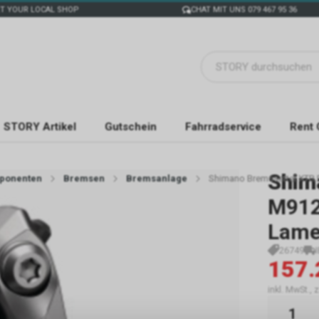
T YOUR LOCAL SHOP
CHAT MIT UNS 079 467 95 36
STORY Artikel
Gutschein
Fahrradservice
Rent 
Shim
ponenten
Bremsen
Bremsanlage
Shimano Bremssattel XTR 
M912
Lame
26749
157.
inkl. MwSt., 