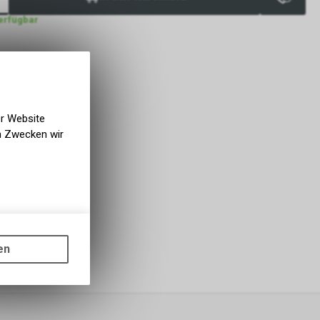
verfügbar
er Website
en Zwecken wir
gen auf
ots, wie die
en
ass die
nformationen