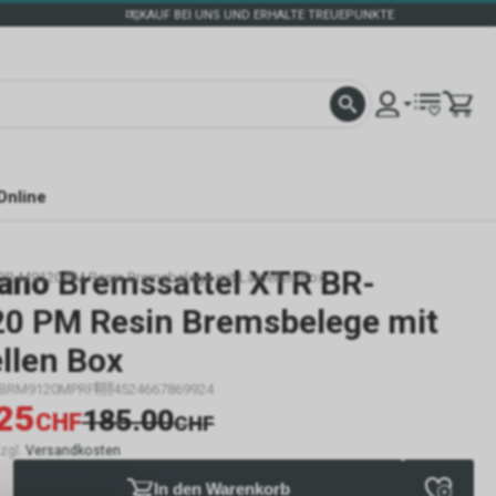
KAUF BEI UNS UND ERHALTE TREUEPUNKTE
Online
ano
Bremssattel XTR BR-
BR-M9120 PM Resin Bremsbelege mit Lamellen Box
0 PM Resin Bremsbelege mit
llen Box
IBRM9120MPRF
4524667869924
25
185.00
CHF
CHF
zzgl.
Versandkosten
In den Warenkorb