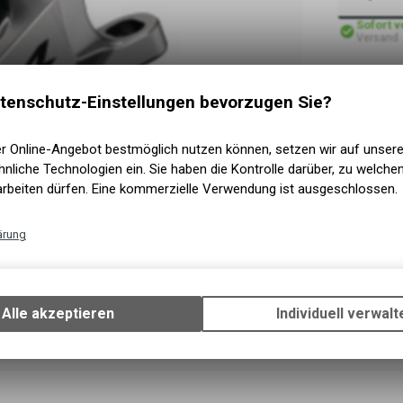
Sofort 
Versand
tenschutz-Einstellungen bevorzugen Sie?
er Online-Angebot bestmöglich nutzen können, setzen wir auf unser
nliche Technologien ein. Sie haben die Kontrolle darüber, zu welch
arbeiten dürfen. Eine kommerzielle Verwendung ist ausgeschlossen.
ärung
Technische Funktionen
Wir erfassen und speichern bestimmte Interaktionen und Einstellun
Ihrem Gerät, um die grundlegenden Funktionen unseres Online-Angeb
Alle akzeptieren
Individuell verwalt
Verwendung des Warenkorbs, zu ermöglichen. Bitte beachten Sie, d
gespeicherten Daten keinerlei Rückschlüsse auf Ihre persönlichen I
zulassen.