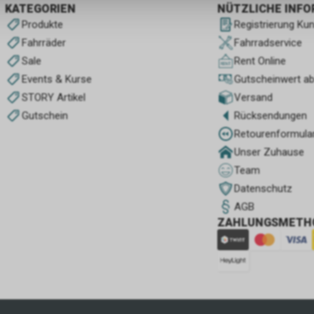
KATEGORIEN
NÜTZLICHE INF
Produkte
Registrierung Ku
Fahrräder
Fahrradservice
Sale
Rent Online
Events & Kurse
Gutscheinwert a
STORY Artikel
Versand
Gutschein
Rücksendungen
Retourenformula
Unser Zuhause
Team
Datenschutz
AGB
ZAHLUNGSMETH