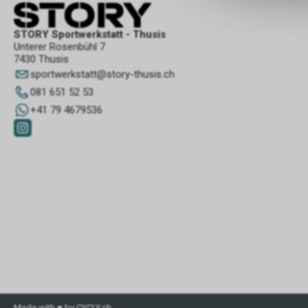
STORY Sportwerkstatt - Thusis
Unterer Rosenbühl 7
7430 Thusis
sportwerkstatt
@
story-thusis.ch
081 651 52 53
+41 79 4679536
Made with ♥ by CYCLY.ch