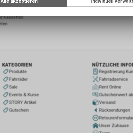
Alle akzeptieren
Individuell verwalt
Verwendung des Warenkorbs, zu ermöglichen. Bitte beachten Sie, d
tage
gespeicherten Daten keinerlei Rückschlüsse auf Ihre persönlichen I
nd Kassetten
zulassen.
eten
KATEGORIEN
NÜTZLICHE INF
Produkte
Registrierung Ku
Fahrräder
Fahrradservice
Sale
Rent Online
Events & Kurse
Gutscheinwert a
STORY Artikel
Versand
Gutschein
Rücksendungen
Retourenformula
Unser Zuhause