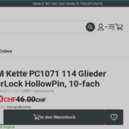
KAUF BEI UNS UND ERHALTE TREUEPUNKTE
Online
M
Kette PC1071 114 Glieder
erLock HollowPin, 10-fach
rLock HollowPin, 10-fach
89.2711.114.105
710845644696
0
46.00
CHF
CHF
zzgl.
Versandkosten
In den Warenkorb
verfügbar