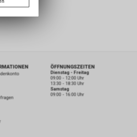
en
ass die
nformationen
ORMATIONEN
ÖFFNUNGSZEITEN
Dienstag - Freitag
ndenkonto
09:00 - 12:00 Uhr
13:30 - 18:30 Uhr
Samstag
09:00 - 16:00 Uhr
bfragen
r