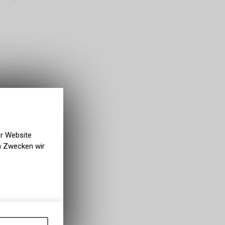
er Website
en Zwecken wir
gen auf
ots, wie die