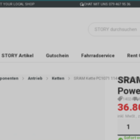
T YOUR LOCAL SHOP
CHAT MIT UNS 079 467 95 36
STORY Artikel
Gutschein
Fahrradservice
Rent 
SRA
ponenten
Antrieb
Ketten
SRAM Kette PC1071 114 Glieder Pow
Powe
14024
36.8
inkl. MwSt., 
Sofort 