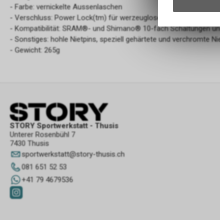
- Farbe: vernickelte Aussenlaschen
- Verschluss: Power Lock(tm) für werzeuglose Montage/Demon
- Kompatibilität: SRAM®- und Shimano® 10-fach Schaltungen u
- Sonstiges: hohle Nietpins, speziell gehärtete und verchromte Ni
- Gewicht: 265g
STORY Sportwerkstatt - Thusis
Unterer Rosenbühl 7
7430 Thusis
sportwerkstatt
@
story-thusis.ch
081 651 52 53
+41 79 4679536