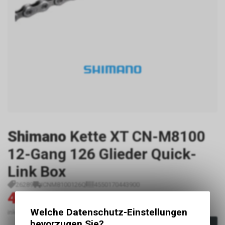
Shimano
Kette XT CN-M8100
12-Gang 126 Glieder Quick-
Link Box
26289
ICNM8100126Q
4550170443900
45.90
54.00
CHF
CHF
Welche Datenschutz-Einstellungen
inkl. MwSt., zzgl.
Versandkosten
bevorzugen Sie?