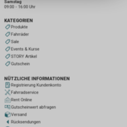
Samstag
keinerlei Rückschlüsse auf Ihre
09:00 - 16:00 Uhr
persönlichen Informationen
zulassen.
KATEGORIEN
Produkte
Fahrräder
Sale
Events & Kurse
STORY Artikel
Gutschein
NÜTZLICHE INFORMATIONEN
Registrierung Kundenkonto
Fahrradservice
Rent Online
Gutscheinwert abfragen
Versand
Rücksendungen