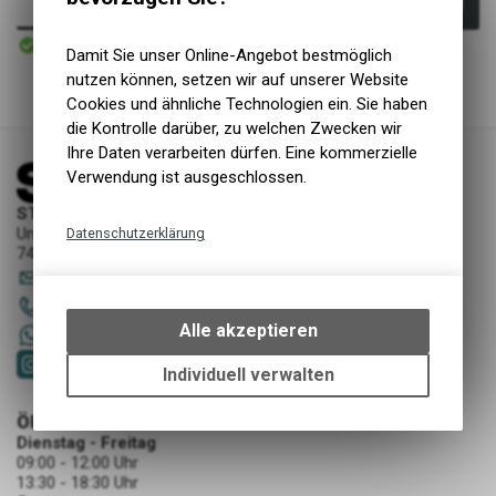
In den Warenkorb
Sofort verfügbar
Versand
Damit Sie unser Online-Angebot bestmöglich
nutzen können, setzen wir auf unserer Website
Cookies und ähnliche Technologien ein. Sie haben
die Kontrolle darüber, zu welchen Zwecken wir
Ihre Daten verarbeiten dürfen. Eine kommerzielle
Verwendung ist ausgeschlossen.
STORY Sportwerkstatt - Thusis
Unterer Rosenbühl 7
Datenschutzerklärung
7430 Thusis
Technische Funktionen
sportwerkstatt
@
story-thusis.ch
Wir erfassen und speichern
081 651 52 53
bestimmte Interaktionen und
Alle akzeptieren
+41 79 4679536
Einstellungen auf Ihrem Gerät,
um die grundlegenden
Individuell verwalten
Funktionen unseres Online-
Angebots, wie die Verwendung
ÖFFNUNGSZEITEN
des Warenkorbs, zu
Dienstag - Freitag
09:00 - 12:00 Uhr
ermöglichen. Bitte beachten Sie,
13:30 - 18:30 Uhr
dass die gespeicherten Daten