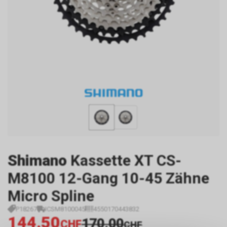
Shimano
Kassette XT CS-
M8100 12-Gang 10-45 Zähne
Micro Spline
P18267
ICSM8100045
4550170443832
144.50
170.00
CHF
CHF