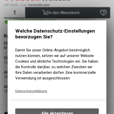
inkl. MwSt., zzgl.
Versandkosten
In den Warenkorb
4 - 5 Tage ab externem Lager
Versand
Welche Datenschutz-Einstellungen
KASSETTE
bevorzugen Sie?
EINSATZBEREICH
MTB
Damit Sie unser Online-Angebot bestmöglich
nutzen können, setzen wir auf unserer Website
GÄNGE
Cookies und ähnliche Technologien ein. Sie haben
12 Gang
die Kontrolle darüber, zu welchen Zwecken wir
ABSTUFUNG
Ihre Daten verarbeiten dürfen. Eine kommerzielle
10-45
Verwendung ist ausgeschlossen.
ABSTUFUNG EXAKT
Datenschutzerklärung
10-12-14-16-18-21-24-28-32-36-40-45
Technische Funktionen
Wir erfassen und speichern
bestimmte Interaktionen und
Alle akzeptieren