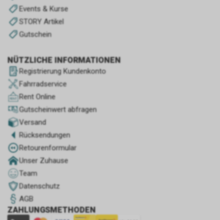
Events & Kurse
STORY Artikel
Gutschein
NÜTZLICHE INFORMATIONEN
Registrierung Kundenkonto
Fahrradservice
Rent Online
Gutscheinwert abfragen
Versand
Rücksendungen
Retourenformular
Unser Zuhause
Team
Datenschutz
AGB
ZAHLUNGSMETHODEN