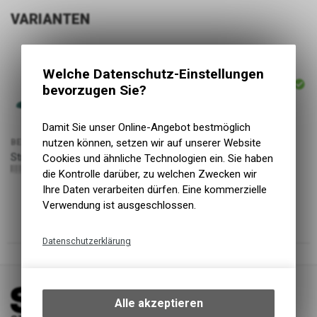
VARIANTEN
ARTIKELNUMMER
Welche Datenschutz-Einstellungen
P22176
bevorzugen Sie?
Damit Sie unser Online-Angebot bestmöglich
nutzen können, setzen wir auf unserer Website
BEZEICHNUNG
PREIS
Striped It Crew, teal, Grösse M
Cookies und ähnliche Technologien ein. Sie haben
15.00
CHF
190107658904
die Kontrolle darüber, zu welchen Zwecken wir
Ihre Daten verarbeiten dürfen. Eine kommerzielle
Verwendung ist ausgeschlossen.
Datenschutzerklärung
Technische Funktionen
Wir erfassen und speichern
bestimmte Interaktionen und
Alle akzeptieren
Einstellungen auf Ihrem Gerät,