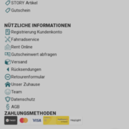
STORY Artikel
Gutschein
NÜTZLICHE INFORMATIONEN
Registrierung Kundenkonto
Fahrradservice
Rent Online
Gutscheinwert abfragen
Versand
Rücksendungen
Retourenformular
Unser Zuhause
Team
Datenschutz
AGB
ZAHLUNGSMETHODEN