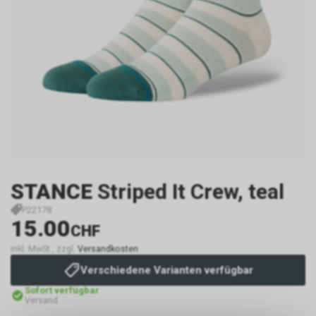
STANCE
Striped It Crew, teal
P22178
15.00
CHF
inkl. MwSt., zzgl.
Versandkosten
Verschiedene Varianten verfügbar
Sofort verfügbar
Versand