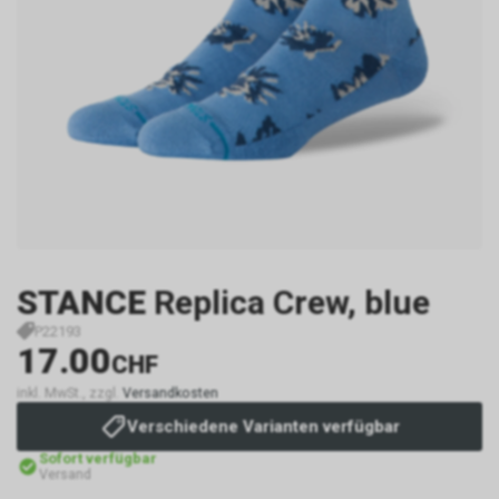
STANCE
Replica Crew, blue
P22193
17.00
CHF
inkl. MwSt., zzgl.
Versandkosten
Verschiedene Varianten verfügbar
Sofort verfügbar
Versand