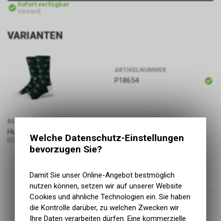
Sofort verfügbar
Versand
VARIANTEN
ARTIKELNUMMER
P18654
BEZEICHNUNG
PREIS
Huntin Crew, pine, Grösse M
16.90
CHF
Welche Datenschutz-Einstellungen
190107645959
bevorzugen Sie?
Damit Sie unser Online-Angebot bestmöglich
nutzen können, setzen wir auf unserer Website
Cookies und ähnliche Technologien ein. Sie haben
die Kontrolle darüber, zu welchen Zwecken wir
Ihre Daten verarbeiten dürfen. Eine kommerzielle
ARTIKELNUMMER