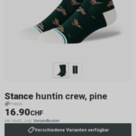
Stance
huntin crew, pine
P18656
16.90
CHF
inkl. MwSt., zzgl.
Versandkosten
Verschiedene Varianten verfügbar