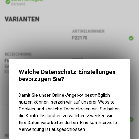
Versand
VARIANTEN
ARTIKELNUMMER
P22170
BEZEICHNUNG
PREIS
Flora Scan Crew, charcoal,
22.00
CHF
Grösse M
Welche Datenschutz-Einstellungen
190107658546
bevorzugen Sie?
Damit Sie unser Online-Angebot bestmöglich
nutzen können, setzen wir auf unserer Website
Cookies und ähnliche Technologien ein. Sie haben
ARTIKELNUMMER
die Kontrolle darüber, zu welchen Zwecken wir
P22166
Ihre Daten verarbeiten dürfen. Eine kommerzielle
Verwendung ist ausgeschlossen.
BEZEICHNUNG