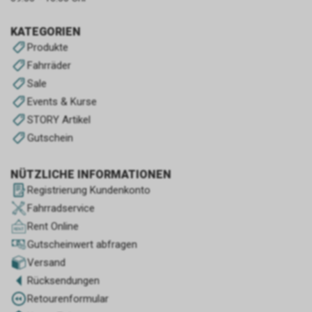
KATEGORIEN
Produkte
Fahrräder
Sale
Events & Kurse
STORY Artikel
Gutschein
NÜTZLICHE INFORMATIONEN
Registrierung Kundenkonto
Fahrradservice
Rent Online
Gutscheinwert abfragen
Versand
Rücksendungen
Retourenformular