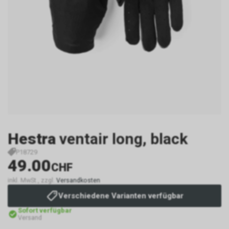
Hestra
ventair long, black
P18729
49.00
CHF
inkl. MwSt., zzgl.
Versandkosten
Verschiedene Varianten verfügbar
Sofort verfügbar
Versand