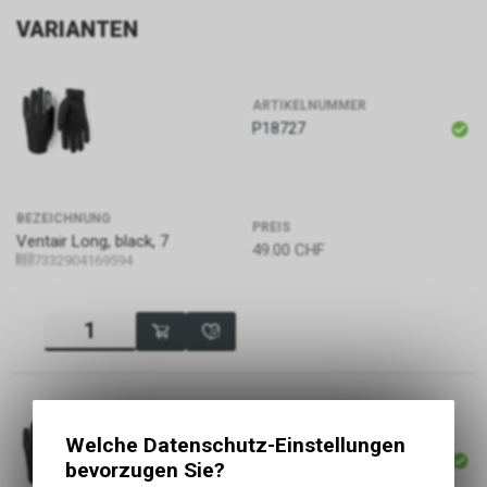
VARIANTEN
ARTIKELNUMMER
P18727
BEZEICHNUNG
PREIS
Ventair Long, black, 7
49.00
CHF
7332904169594
ARTIKELNUMMER
Welche Datenschutz-Einstellungen
P18728
bevorzugen Sie?