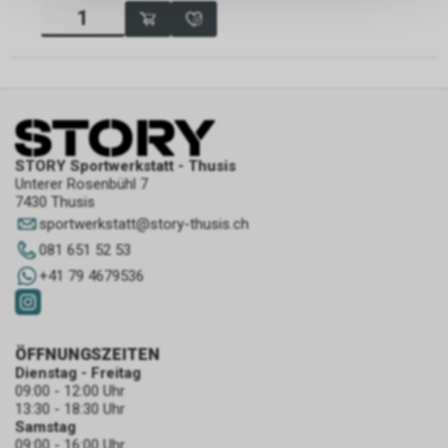
persönlichen Informationen
zulassen.
STORY Sportwerkstatt - Thusis
Unterer Rosenbühl 7
7430 Thusis
sportwerkstatt
@
story-thusis.ch
081 651 52 53
+41 79 4679536
ÖFFNUNGSZEITEN
Dienstag - Freitag
09:00 - 12:00 Uhr
13:30 - 18:30 Uhr
Samstag
09:00 - 16:00 Uhr