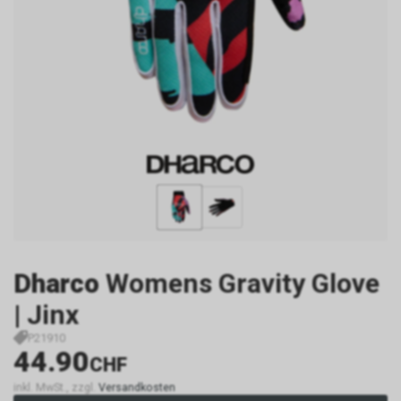
Dharco
Womens Gravity Glove
| Jinx
P21910
44.90
CHF
inkl. MwSt., zzgl.
Versandkosten