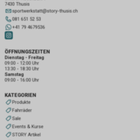
7430 Thusis
sportwerkstatt
@
story-thusis.ch
081 651 52 53
+41 79 4679536
ÖFFNUNGSZEITEN
Dienstag - Freitag
09:00 - 12:00 Uhr
13:30 - 18:30 Uhr
Samstag
09:00 - 16:00 Uhr
KATEGORIEN
Produkte
Fahrräder
Sale
Events & Kurse
STORY Artikel