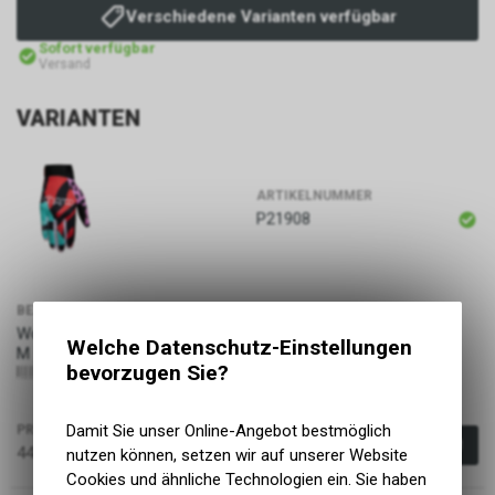
Verschiedene Varianten verfügbar
Sofort verfügbar
Versand
VARIANTEN
ARTIKELNUMMER
P21908
BEZEICHNUNG
GRÖSSE
Womens Gravity Glove | Jinx,
Welche Datenschutz-Einstellungen
M
M
bevorzugen Sie?
9355696041457
Damit Sie unser Online-Angebot bestmöglich
PREIS
44.90
CHF
nutzen können, setzen wir auf unserer Website
Cookies und ähnliche Technologien ein. Sie haben