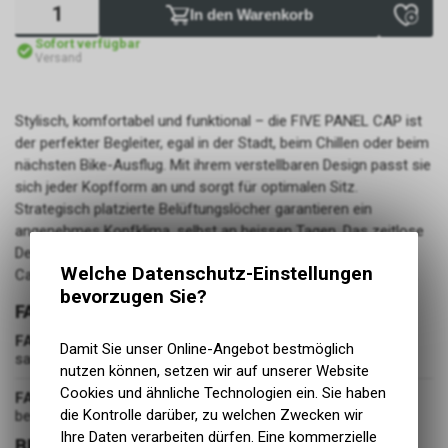
In den Warenkorb
Sofort verfügbar
Versand
Stylisch, komfortabel und funktional – die FIVE PANEL CAP ist
der perfekter Begleiter, egal in der Stadt, beim Chillen oder beim
nächsten Bike-Ausflug. Mit ihrem verstellbaren Design passt sie
sich jeder Kopfform an und sorgt für optimalen Sitz.
Strategisch platzierte Belüftungslöcher garantieren ein
angenehmes Kopfklima, selbst an heissen Tagen. Das zeitlose
Design wird durch das coole 3D-Logo ergänzt und macht die
Welche Datenschutz-Einstellungen
Cap zu einem echten Hingucker – egal, wo du unterwegs bist.
bevorzugen Sie?
FARBE
FARBE
Damit Sie unser Online-Angebot bestmöglich
sand/stone
nutzen können, setzen wir auf unserer Website
Cookies und ähnliche Technologien ein. Sie haben
FARBGRUPPE
die Kontrolle darüber, zu welchen Zwecken wir
beige
Ihre Daten verarbeiten dürfen. Eine kommerzielle
BEKLEIDUNG