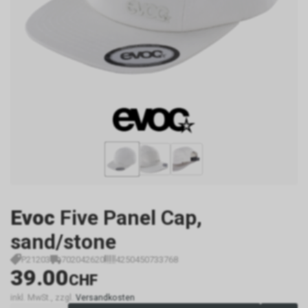
Evoc
Five Panel Cap,
sand/stone
P21203
702042620
4250450733768
39.00
CHF
inkl. MwSt., zzgl.
Versandkosten