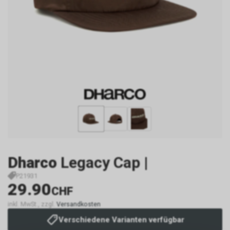
Dharco
Legacy Cap |
P21931
29.90
CHF
inkl. MwSt., zzgl.
Versandkosten
Verschiedene Varianten verfügbar