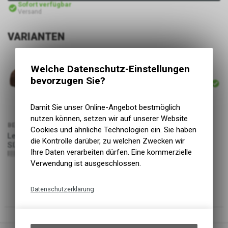
Sofort verfügbar
Versand
VARIANTEN
Welche Datenschutz-Einstellungen
ARTIKELNUMMER
bevorzugen Sie?
P21929
Damit Sie unser Online-Angebot bestmöglich
nutzen können, setzen wir auf unserer Website
BEZEICHNUNG
Cookies und ähnliche Technologien ein. Sie haben
PREIS
Legacy Cap | Nomad, ONE
die Kontrolle darüber, zu welchen Zwecken wir
29.90
CHF
SIZE
Ihre Daten verarbeiten dürfen. Eine kommerzielle
9355696044458
Verwendung ist ausgeschlossen.
Datenschutzerklärung
Technische Funktionen
Wir erfassen und speichern