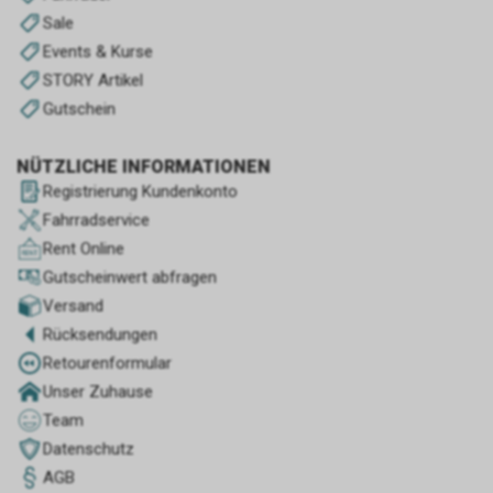
Sale
Events & Kurse
STORY Artikel
Gutschein
NÜTZLICHE INFORMATIONEN
Registrierung Kundenkonto
Fahrradservice
Rent Online
Gutscheinwert abfragen
Versand
Rücksendungen
Retourenformular
Unser Zuhause
Team
Datenschutz
AGB