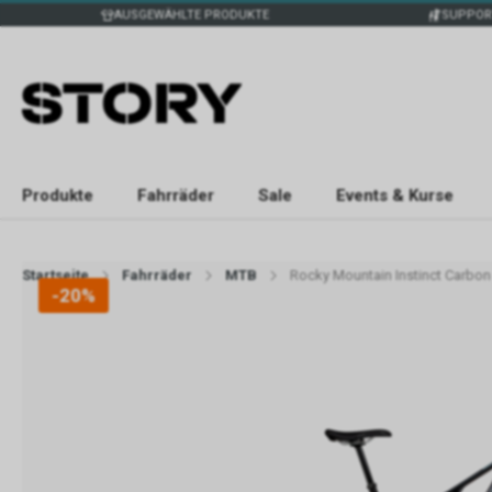
AUSGEWÄHLTE PRODUKTE
SUPPOR
Produkte
Fahrräder
Sale
Events & Kurse
Startseite
Fahrräder
MTB
Rocky Mountain Instinct Carbon
-20%