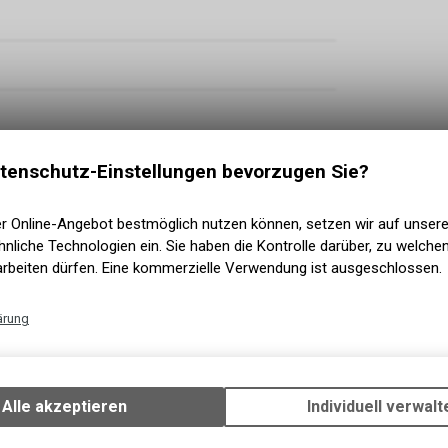
tenschutz-Einstellungen bevorzugen Sie?
er Online-Angebot bestmöglich nutzen können, setzen wir auf unser
nliche Technologien ein. Sie haben die Kontrolle darüber, zu welch
arbeiten dürfen. Eine kommerzielle Verwendung ist ausgeschlossen.
ärung
iston | Metal Pads
Technische Funktionen
Wir erfassen und speichern bestimmte Interaktionen und Einstellun
MaxxTerra EXO+ Tubeless Ready | Maxxis Minion
Ihrem Gerät, um die grundlegenden Funktionen unseres Online-Angeb
Alle akzeptieren
Individuell verwalt
Verwendung des Warenkorbs, zu ermöglichen. Bitte beachten Sie, d
gespeicherten Daten keinerlei Rückschlüsse auf Ihre persönlichen I
less Set Up | Sealant Incl