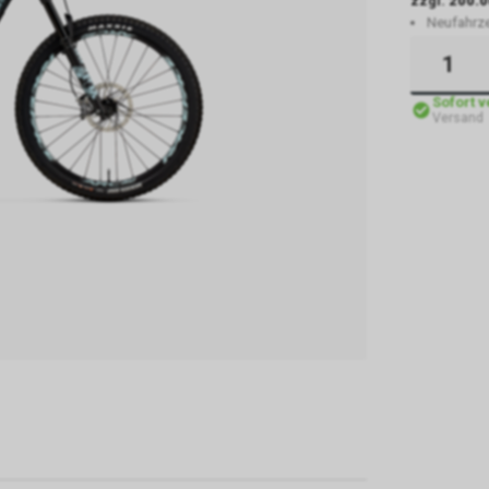
zzgl.
200.0
Neufahrz
Sofort 
Versand