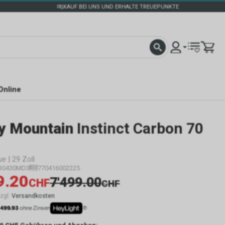
KAUF BEI UNS UND ERHALTE TREUEPUNKTE
Online
y Mountain
Instinct Carbon 70
ue | 29 Zoll
B0430MD3
770416002225
9.20
7'499.00
CHF
CHF
zzgl.
Versandkosten
 499.93
ohne Zinsen