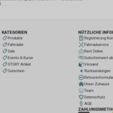
)
KATEGORIEN
NÜTZLICHE INF
Produkte
Registrierung Ku
Fahrräder
Fahrradservice
Sale
Rent Online
Events & Kurse
Gutscheinwert a
STORY Artikel
Versand
Gutschein
Rücksendungen
Retourenformula
Unser Zuhause
Team
Datenschutz
AGB
ZAHLUNGSMETH