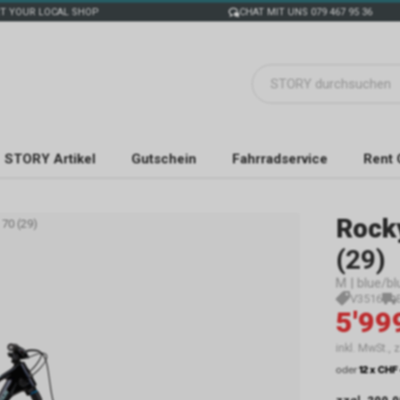
T YOUR LOCAL SHOP
CHAT MIT UNS 079 467 95 36
STORY Artikel
Gutschein
Fahrradservice
Rent 
Rock
 70 (29)
(29)
M | blue/bl
V3516
5'99
inkl. MwSt., 
oder
12 x CHF