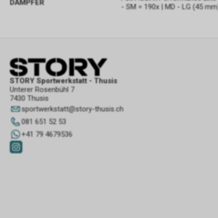
DÄMPFER
- SM = 190x | MD - LG (45 mm
STORY Sportwerkstatt - Thusis
Unterer Rosenbühl 7
7430 Thusis
sportwerkstatt
@
story-thusis.ch
081 651 52 53
+41 79 4679536