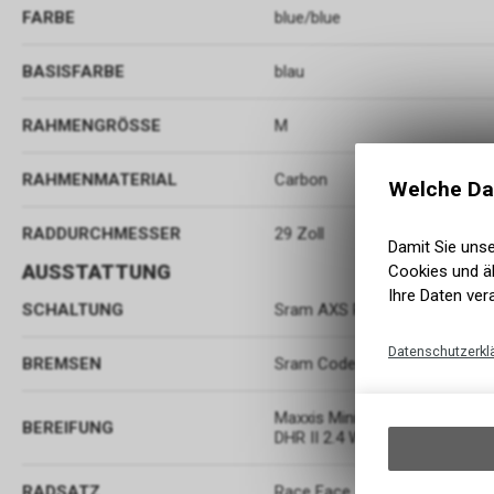
FARBE
blue/blue
BASISFARBE
blau
RAHMENGRÖSSE
M
RAHMENMATERIAL
Carbon
Welche Da
RADDURCHMESSER
29 Zoll
Damit Sie uns
AUSSTATTUNG
Cookies und äh
Ihre Daten ver
SCHALTUNG
Sram AXS Pod Controller
Datenschutzerkl
BREMSEN
Sram Code Bronze Stealth 4 P
Maxxis Minion DHF 2.5 WT 3C 
BEREIFUNG
DHR II 2.4 WT 3C MaxxTerra
RADSATZ
Race Face ARC 30 | 28H | Tube