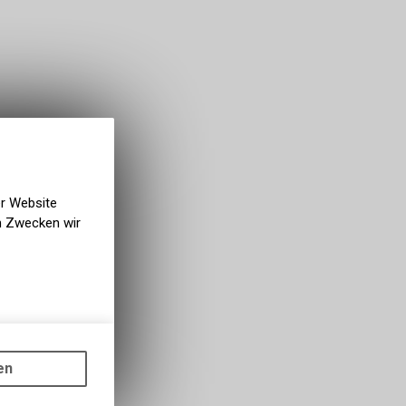
er Website
en Zwecken wir
gen auf
ots, wie die
en
ass die
nformationen