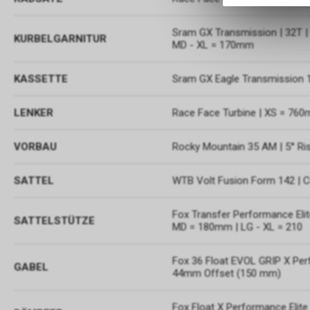
Sram GX Transmission | 32T |
KURBELGARNITUR
MD - XL = 170mm
KASSETTE
Sram GX Eagle Transmission 
LENKER
Race Face Turbine | XS = 76
VORBAU
Rocky Mountain 35 AM | 5° Ris
SATTEL
WTB Volt Fusion Form 142 | C
Fox Transfer Performance El
SATTELSTÜTZE
MD = 180mm | LG - XL = 210
Fox 36 Float EVOL GRIP X Perf
GABEL
44mm Offset (150 mm)
Fox Float X Performance Elite