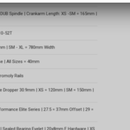
zulassen.
 DUB Spindle | Crankarm Length: XS -SM = 165mm |
10-52T
0mm | SM - XL = 780mm Width
e | All Sizes = 40mm
romoly Rails
ite Dropper 30.9mm | XS = 120mm | SM = 150mm |
ormance Elite Series | 27.5 = 37mm Offset | 29 =
 | Sealed Bearing Eyelet | 20x8mm F Hardware | XS