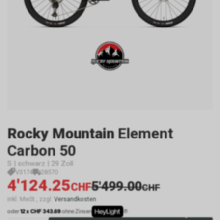
Rocky Mountain
Element
Carbon 50
S | schwarz | 29 Zoll
V3174
28570
4'124.25
5'499.00
CHF
CHF
inkl. MwSt., zzgl.
Versandkosten
oder
12 x CHF 343.69
ohne Zinsen