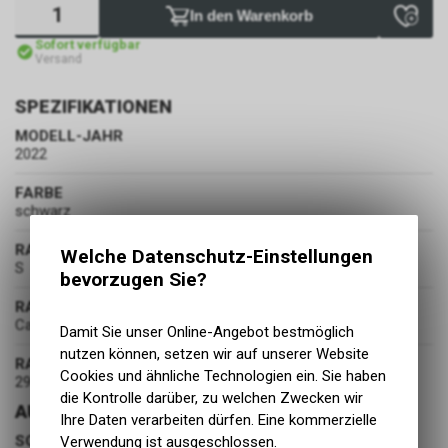
In den Warenkorb
Sofort verfügbar
Versand
SPEZIFIKATIONEN
MODELL-JAHR
2022
FARBE
schwarz
RAHMENGRÖSSE
Welche Datenschutz-Einstellungen
S
bevorzugen Sie?
RAHMENMATERIAL
Carbon
Damit Sie unser Online-Angebot bestmöglich
nutzen können, setzen wir auf unserer Website
RADDURCHMESSER
Cookies und ähnliche Technologien ein. Sie haben
29 Zoll
die Kontrolle darüber, zu welchen Zwecken wir
AUSSTATTUNG
Ihre Daten verarbeiten dürfen. Eine kommerzielle
SCHALTUNG
Verwendung ist ausgeschlossen.