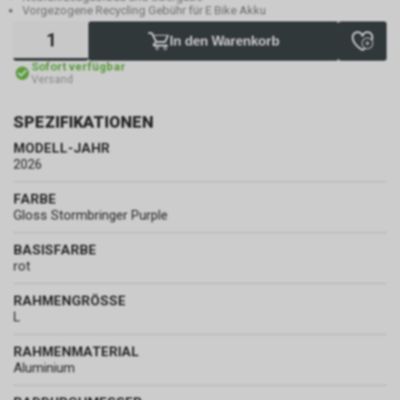
Vorgezogene Recycling Gebühr für E Bike Akku
In den Warenkorb
Sofort verfügbar
Versand
SPEZIFIKATIONEN
MODELL-JAHR
2026
FARBE
Gloss Stormbringer Purple
BASISFARBE
rot
RAHMENGRÖSSE
L
RAHMENMATERIAL
Aluminium