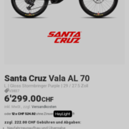
Santa Cruz
Vala AL 70
L | Gloss Stormbringer Purple | 29 / 27.5 Zoll
V3837
6'299.00
CHF
inkl. MwSt., zzgl.
Versandkosten
oder
12 x CHF 524.92
ohne Zinsen
zzgl.
222.00 CHF
Gebühren und Abgaben:
Neufahrzeugaufbau und Übergabe