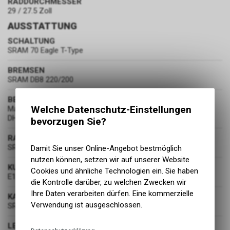
RADDURCHMESSER
29 / 27.5 Zoll
AUSSTATTUNG
SCHALTUNG
SRAM 70 Eagle T-Type
BREMSEN
SRAM DB8 220/200
BEREIFUNG
Welche Datenschutz-Einstellungen
Maxxis Assegai 29"x2.5", 3C MaxxGrip, EXO+/Maxxis Minion
DHRII, 27.5"x2.5", DoubleDown
bevorzugen Sie?
RADSATZ
SRAM MTH 746/ Reserve 30|HD AL
Damit Sie unser Online-Angebot bestmöglich
nutzen können, setzen wir auf unserer Website
KURBELGARNITUR
Cookies und ähnliche Technologien ein. Sie haben
E13 Helix eSpec, 160mm
die Kontrolle darüber, zu welchen Zwecken wir
Ihre Daten verarbeiten dürfen. Eine kommerzielle
KASSETTE
Verwendung ist ausgeschlossen.
SRAM XS 1270 Eagle T-Type, 10-52t
LENKER