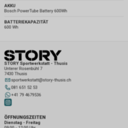
AKKU
Bosch PowerTube Battery 600Wh
BATTERIEKAPAZITÄT
600 Wh
STORY Sportwerkstatt - Thusis
Unterer Rosenbühl 7
7430 Thusis
sportwerkstatt
@
story-thusis.ch
081 651 52 53
+41 79 4679536
ÖFFNUNGSZEITEN
Dienstag - Freitag
09:00 - 12:00 Uhr