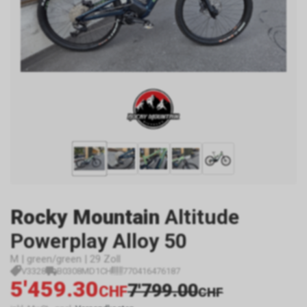
Rocky Mountain
Altitude
Powerplay Alloy 50
M | green/green | 29 Zoll
V3328
B0308MD1CH
770416476187
5'459.30
7'799.00
CHF
CHF