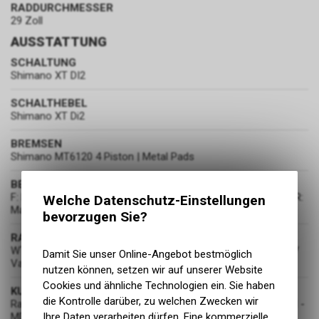
RADDURCHMESSER
29 Zoll
AUSSTATTUNG
SCHALTUNG
Shimano XT DI2
SCHALTHEBEL
Shimano XT Di2
BREMSEN
Shimano MT6120 4 Piston | Metal Pads
BEREIFUNG
F: Maxxis Assegai 2.5 WT 3C MaxxGrip DD Tubeless Ready // R:
Welche Datenschutz-Einstellungen
Maxxis Minion DHR II 2.4 WT 3C MaxxTerr
bevorzugen Sie?
RADSATZ
WTB ST i30 TCS 2.0 Tubeless | 32H / Tubeless Ready - Tape /
Damit Sie unser Online-Angebot bestmöglich
Valves Incl
nutzen können, setzen wir auf unserer Website
Cookies und ähnliche Technologien ein. Sie haben
KURBELGARNITUR
die Kontrolle darüber, zu welchen Zwecken wir
Race Face Ride Cinch 34T | 24mm Spindle | Crank Length: SM -
MD = 165mm | LG - XL = 170mm
Ihre Daten verarbeiten dürfen. Eine kommerzielle