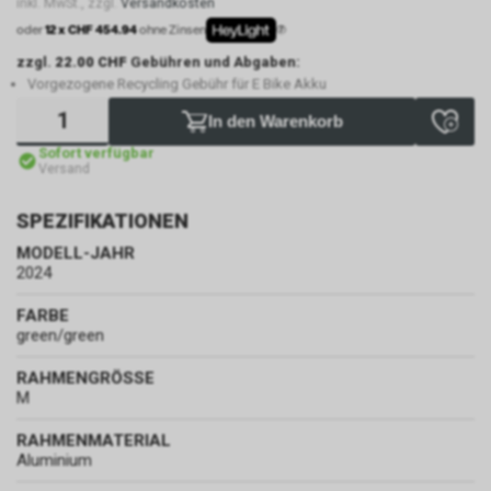
inkl. MwSt., zzgl.
Versandkosten
oder
12 x CHF 454.94
ohne Zinsen
zzgl.
22.00 CHF
Gebühren und Abgaben:
Vorgezogene Recycling Gebühr für E Bike Akku
In den Warenkorb
Sofort verfügbar
Versand
SPEZIFIKATIONEN
MODELL-JAHR
2024
FARBE
green/green
RAHMENGRÖSSE
M
RAHMENMATERIAL
Aluminium