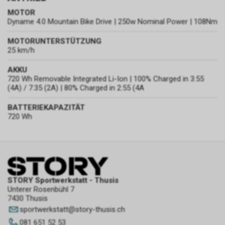
MOTOR
Dyname 4.0 Mountain Bike Drive | 250w Nominal Power | 108Nm
MOTORUNTERSTÜTZUNG
25 km/h
AKKU
720 Wh Removable Integrated Li-Ion | 100% Charged in 3:55
(4A) / 7:35 (2A) | 80% Charged in 2:55 (4A
BATTERIEKAPAZITÄT
720 Wh
STORY Sportwerkstatt - Thusis
Unterer Rosenbühl 7
7430 Thusis
sportwerkstatt
@
story-thusis.ch
081 651 52 53