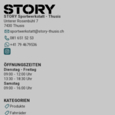
STORY Sportwerkstatt - Thusis
Unterer Rosenbühl 7
7430 Thusis
sportwerkstatt
@
story-thusis.ch
081 651 52 53
+41 79 4679536
ÖFFNUNGSZEITEN
Dienstag - Freitag
09:00 - 12:00 Uhr
13:30 - 18:30 Uhr
Samstag
09:00 - 16:00 Uhr
KATEGORIEN
Produkte
Fahrräder