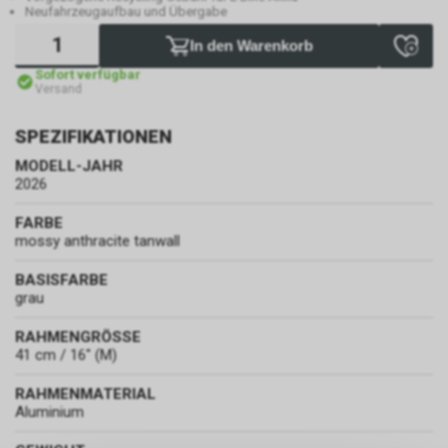
Neufahrzeugaufbau und Übergabe
In den Warenkorb
Sofort verfügbar
Versand
SPEZIFIKATIONEN
MODELL-JAHR
2026
FARBE
mossy anthracite tanwall
BASISFARBE
grau
RAHMENGRÖSSE
41 cm / 16" (M)
RAHMENMATERIAL
Aluminium