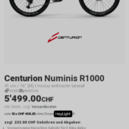
Centurion
Numinis R1000
41 cm / 16" (M) | mossy anthracite tanwall
V3932
96935.M
5'499.00
CHF
inkl. MwSt., zzgl.
Versandkosten
oder
12 x CHF 458.25
ohne Zinsen
zzgl.
222.00 CHF
Gebühren und Abgaben:
Vorgezogene Recycling Gebühr für E Bike Akku