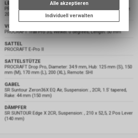
bestimmte Interaktionen und
Alle akzeptieren
LENKER
Einstellungen auf Ihrem Gerät,
PROCRAFT Trail Pro 35, Diameter: 35 mm, Width: 780 mm, rise:
um die grundlegenden
20 mm, backsweep: 9 degrees
Individuell verwalten
Funktionen unseres Online-
VORBAU
Angebots, wie die Verwendung
PROCRAFT Trail Pro 35, Winkel: 0 degrees, Length: 50 mm
des Warenkorbs, zu
ermöglichen. Bitte beachten Sie,
SATTEL
dass die gespeicherten Daten
PROCRAFT E-Pro II
keinerlei Rückschlüsse auf Ihre
persönlichen Informationen
SATTELSTÜTZE
zulassen.
PROCRAFT Drop Pro, Diameter: 34.9 mm, Hub: 125 mm (S), 150
mm (M), 170 mm (L), 200 (XL), Remote: SHI
GABEL
SR Suntour Zeron36X EQ Air, Suspension: , 2CR, 1.5' tapered,
Rake: 44 mm (150 mm)
DÄMPFER
SR SUNTOUR Edge X 2CR, Suspension: , 210 x 52,5, 2 Pos Lever
(140 mm)