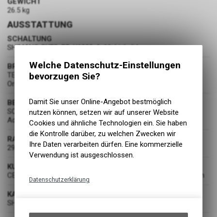
GEWICHT
26.5 kg
AUSSTATTUNG
SCHALTUNG
SHIMANO CUES, RD-U6000, 1x11, Linkglide
Welche Datenschutz-Einstellungen
BREMSEN
bevorzugen Sie?
TEKTRO ORION 4-Kolben, HD-M6040, organic pad / TEKTRO
Orion 4-Kolben, HD-M6040, organic pad
Damit Sie unser Online-Angebot bestmöglich
BEREIFUNG
SCHWALBE Nobby Nic 29x2.4', tubeless ready, Evolutionline,
nutzen können, setzen wir auf unserer Website
Addix Soft, Super Ground / SCHWALBE Nobby
Cookies und ähnliche Technologien ein. Sie haben
die Kontrolle darüber, zu welchen Zwecken wir
RADSATZ
Ihre Daten verarbeiten dürfen. Eine kommerzielle
29
Verwendung ist ausgeschlossen.
KURBELGARNITUR
CENTURION R Gen4 36T, narrow-wide, direct mount for Bosch
Datenschutzerklärung
KASSETTE
Technische Funktionen
SHIMANO CUES, CS-LG400-11, 11-50T, Linkglide
Wir erfassen und speichern