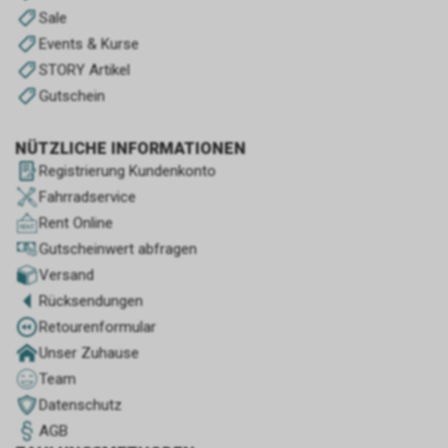
Sale
Events & Kurse
STORY Artikel
Gutschein
NÜTZLICHE INFORMATIONEN
Registrierung Kundenkonto
Fahrradservice
Rent Online
Gutscheinwert abfragen
Versand
Rücksendungen
Retourenformular
Unser Zuhause
Team
Datenschutz
AGB